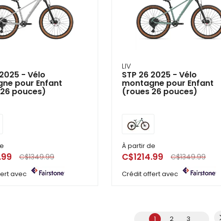
LIV
2025 - Vélo
STP 26 2025 - Vélo
ne pour Enfant
montagne pour Enfant
 26 pouces)
(roues 26 pouces)
de
À partir de
.99
C$1214.99
C$1349.99
C$1349.99
ffert avec
Crédit offert avec
1
2
3