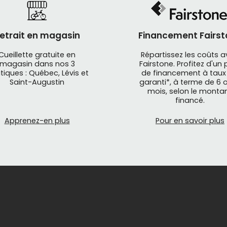
 à retenir
 pieds doivent toucher le sol pour les débutants
etrait en magasin
Financement Fairst
posture doit être naturelle et confortable
Cueillette gratuite en
Répartissez les coûts 
 freins doivent être faciles à atteindre
magasin dans nos 3
Fairstone. Profitez d'un 
vélo ne doit jamais être "trop grand pour durer plus long
tiques : Québec, Lévis et
de financement à taux
Saint-Augustin
garanti*, à terme de 6 o
mois, selon le monta
financé.
selon la taille de roues
Apprenez-en plus
Pour en savoir plus
nos différents produits, de marques de qualité, des vélos 
e de la roue :
pouces
pouces
pouces
 pouces
 pouces