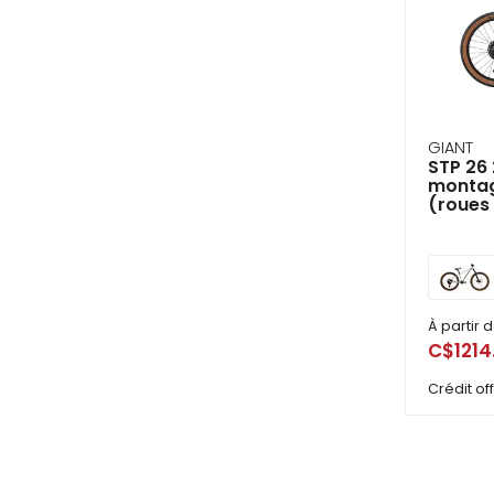
GIANT
STP 26 
montag
(roues
À partir 
C$1214
Crédit o