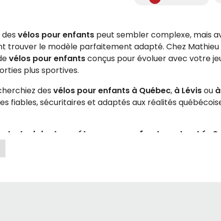
 des
vélos pour enfants
peut sembler complexe, mais a
t trouver le modèle parfaitement adapté. Chez Mathieu
 de
vélos pour enfants
conçus pour évoluer avec votre je
orties plus sportives.
cherchiez des
vélos pour enfants à Québec
,
à Lévis
ou
à
s fiables, sécuritaires et adaptés aux réalités québécois
 choisir des vélos pour enfants adaptés?
s
vélos pour enfants
repose avant tout sur un critère esse
n parle ici de diamètre de roues (12 à 27,5 pouces).
simplifier la tâche, vous pouvez consulter notre guide déta
 à faire un choix précis et sécuritaire.