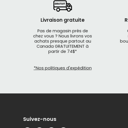
Les bases
Les
Livraison gratuite
R
La 
Pas de magasin près de
Les
chez vous ? Nous livrons vos
Le 
achats presque partout au
bou
Canada GRATUITEMENT à
partir de 74$*
Choisir 
*Nos politiques d'expédition
Découvrez 
le diamètr
12 
14 
16 
20
Suivez-nous
24