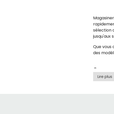
Magasiner
rapidemen
sélection
jusqu'aux s
Que vous 
des modèle
Comment
Lire plus
Choisir de
adultes, o
Pour vous 
vous aidera