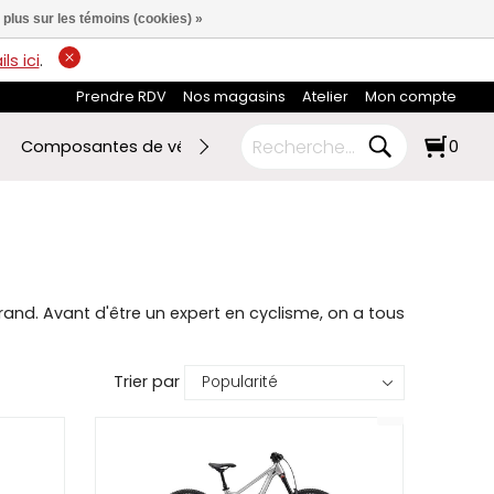
 plus sur les témoins (cookies) »
ls ici
.
Prendre RDV
Nos magasins
Atelier
Mon compte
Composantes de vélo
Ski de fond
RABAIS FIN DE SAI
0
and. Avant d'être un expert en cyclisme, on a tous
Trier par