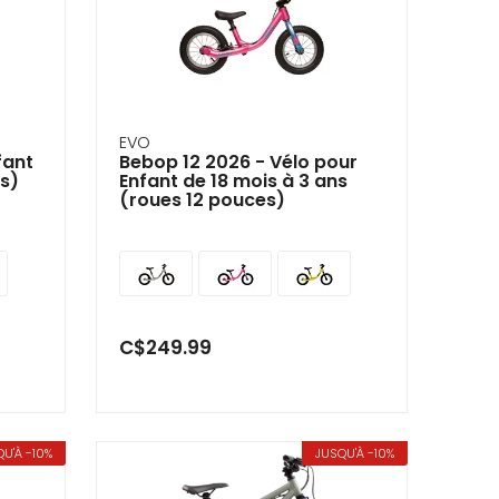
EVO
fant
Bebop 12 2026 - Vélo pour
es)
Enfant de 18 mois à 3 ans
(roues 12 pouces)
C$249.99
U'À -10%
JUSQU'À -10%