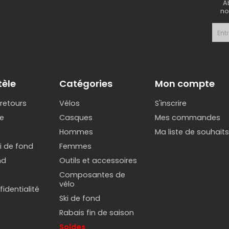
A
no
 pouces
 / 27.5"
tégorie correspond à une étape précise du développemen
on que de la confiance.
tèle
Catégories
Mon compte
e de vélo pour enfant choisir?
 retours
Vélos
S'inscrire
e
Casques
Mes commandes
age, certains
vélos pour enfants
seront plus adaptés que 
Hommes
Ma liste de souhait
tout-petits
ki de fond
Femmes
nd
Outils et accessoires
les et trotteurs (draisiennes) sont parfaits pour développer
Composantes de
 le choix le plus efficace pour faciliter la transition vers 
vélo
identialité
Ski de fond
pprentissage
Rabais fin de saison
Soldes
avec roues d'appoint (12 à 16 pouces) permettent un appre