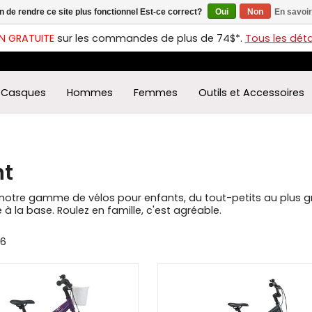
in de rendre ce site plus fonctionnel Est-ce correct?
Oui
Non
En savoir
ches
t
N GRATUITE
sur les commandes de plus de 74$*.
Tous les détai
s
r
ectionner
Casques
Hommes
Femmes
Outils et Accessoires
ultat
ponible.
uyez
rée
nt
r
éder
otre gamme de vélos pour enfants, du tout-petits au plus gr
ultat
la base. Roulez en famille, c'est agréable.
herche
36
ectionné.
isateurs
ppareils
iles
vent