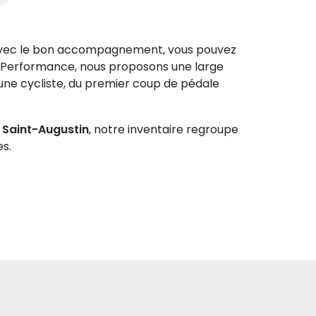
vec le bon accompagnement, vous pouvez
 Performance, nous proposons une large
une cycliste, du premier coup de pédale
 Saint-Augustin
, notre inventaire regroupe
es.
ntiel : la taille. Contrairement aux vélos
illé sur la
taille d'un vélo pour un enfant
, qui