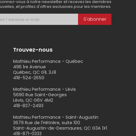
bonnez-vous à notre newsletter et recevez les dernières
uvelles, et profitez d'offres exclusives pour les membres.
S'abonner
t de votre enfant, autant au niveau de la
Trouvez-nous
Mathieu Performance - Québec
496 1re Avenue
d'autres.
Québec, QC G1L 3J8
418-524-2650
s
Mathieu Performance - Lévis
5690 Rue Saint-Georges
 l'équilibre dès le plus jeune âge. Le trotteur
Lévis, QC G6V 4M2
418-837-2493
un vélo à pédales.
Mathieu Performance - Saint-Augustin
3679 Rue de l'Hêtrière, suite 100
Saint-Augustin-de-Desmaures, QC G3A 1X1
418-871-0333
ntissage progressif et rassurant. Ils offrent