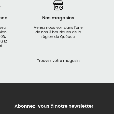
one
Nos magasins
avec
Venez nous voir dans l'une
plan
de nos 3 boutiques de la
temps"
 0%
région de Québec
u 12
nt
Trouvez votre magasin
conçus pour les jeunes cyclistes, classés selon
Abonnez-vous à notre newsletter