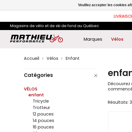
les
Veuillez accepter les cookies af
flè
hau
LIVRAISO
et
ba
Magasins de vélo et de ski de fond au Québec
pou
sél
le
Marques
Vélos
rés
dis
App
Accueil
Vélos
Enfant
sur
Ent
enfa
pou
Catégories
acc
au
Découvrez n
rés
VÉLOS
commencé à 
de
enfant
rec
Tricycle
Résultats: 
sél
Trotteur
Les
util
12 pouces
d'a
14 pouces
tact
16 pouces
peu