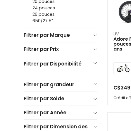
20 pouces
se
serv
24 pouces
de
26 pouces
ges
650/27.5"
tels
qu
tou
LIV
Filtrer par Marque
Adore F
et
pouces
glis
Filtrer par Prix
ans
Filtrer par Disponibilité
Filtrer par grandeur
C$349
Filtrer par Solde
Crédit o
Filtrer par Année
Filtrer par Dimension des