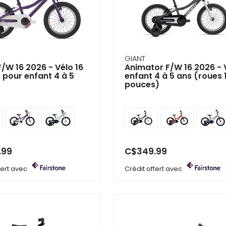
ir
tes
e
cher
GIANT
/W 16 2026 - Vélo 16
Animator F/W 16 2026 - 
 pour enfant 4 à 5
enfant 4 à 5 ans (roues 
ser.
pouces)
.99
C$349.99
ffert avec
Crédit offert avec