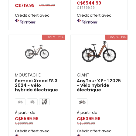
C$6544.99
C$719.99
C$799.99
C$7699.99
Crédit offert avec
Crédit offert avec
JUSQU'À -20%
JUSQU'À -10%
MOUSTACHE
GIANT
Samedi Xroad FS 3
AnyTour X E+ 1 2025
2024 - Vélo
- Vélo hybride
hybride électrique
électrique
À partir de
À partir de
C$5599.99
C$5399.99
C$6999.99
C$5999.99
Crédit offert avec
Crédit offert avec