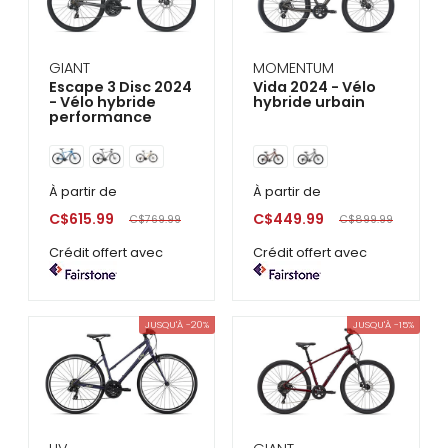
GIANT
MOMENTUM
Escape 3 Disc 2024
Vida 2024 - Vélo
- Vélo hybride
hybride urbain
performance
À partir de
À partir de
C$615.99
C$449.99
C$769.99
C$899.99
Crédit offert avec
Crédit offert avec
JUSQU'À -20%
JUSQU'À -15%