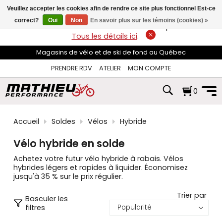
les
Veuillez accepter les cookies afin de rendre ce site plus fonctionnel Est-ce
flèches
haut
correct?
Oui
Non
En savoir plus sur les témoins (cookies) »
LIVRAISON GRATUITE
sur les commandes de plus de 74$*.
et
Tous les détails ici
.
bas
pour
Magasins de vélo et de ski de fond au Québec
sélectionner
le
PRENDRE RDV
ATELIER
MON COMPTE
résultat
disponible.
0
Appuyez
sur
Entrée
pour
Accueil
Soldes
Vélos
Hybride
accéder
au
Vélo hybride en solde
résultat
de
Achetez votre futur vélo hybride à rabais. Vélos
recherche
hybrides légers et rapides à liquider. Économisez
sélectionné.
jusqu'à 35 % sur le prix régulier.
Les
utilisateurs
Trier par
Basculer les
d'appareils
filtres
tactiles
peuvent