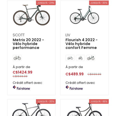
se
JUSQU'À -25%
JUSQU'À -30%
servir
de
gestes
tels
que
toucher
et
SCOTT
LIV
glisser.
Metrix 20 2022 -
Flourish 4 2022 -
Vélo hybride
Vélo hybride
performance
confort Femme
À partir de
À partir de
C$1424.99
C$489.99
C$699.99
C$1899.99
Crédit offert avec
Crédit offert avec
JUSQU'À -20%
JUSQU'À -50%