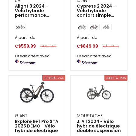
LIV
GIANT
Alight 3 2024 -
Cypress 2 2024 -
Vélo hybride
Vélo hybride
performance
confort simple
Femme
suspension
À partir de
À partir de
C$559.99
C$849.99
C$699.99
C$999.99
Crédit offert avec
Crédit offert avec
JUSQU'À -24%
JUSQU'À -20%
GIANT
MOUSTACHE
Explore E+ 1 Pro STA
J. All 2024 - Vélo
2025 DÉMO - Vélo
hybride électrique
hybride électrique
double suspension