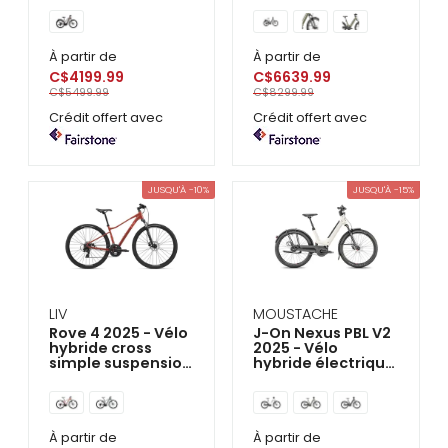
À partir de
À partir de
C$4199.99
C$6639.99
C$5499.99
C$8299.99
Crédit offert avec
Crédit offert avec
JUSQU'À -10%
JUSQU'À -15%
LIV
MOUSTACHE
Rove 4 2025 - Vélo
J-On Nexus PBL V2
hybride cross
2025 - Vélo
simple suspension
hybride électrique
Femme
double suspension
À partir de
À partir de