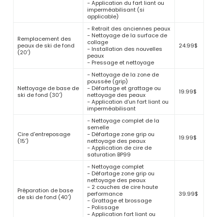
- Application du fart liant ou
imperméabilisant (si
applicable)
- Retrait des anciennes peaux
- Nettoyage de la surface de
Remplacement des
collage
peaux de ski de fond
24.99$
- Installation des nouvelles
(20')
peaux
- Pressage et nettoyage
- Nettoyage de la zone de
poussée (grip)
Nettoyage de base de
- Défartage et grattage ou
19.99$
ski de fond (30')
nettoyage des peaux
- Application d’un fart liant ou
imperméabilisant
- Nettoyage complet de la
semelle
Cire d'entreposage
- Défartage zone grip ou
19.99$
(15')
nettoyage des peaux
- Application de cire de
saturation BP99
- Nettoyage complet
- Défartage zone grip ou
nettoyage des peaux
- 2 couches de cire haute
Préparation de base
performance
39.99$
de ski de fond (40')
- Grattage et brossage
- Polissage
- Application fart liant ou