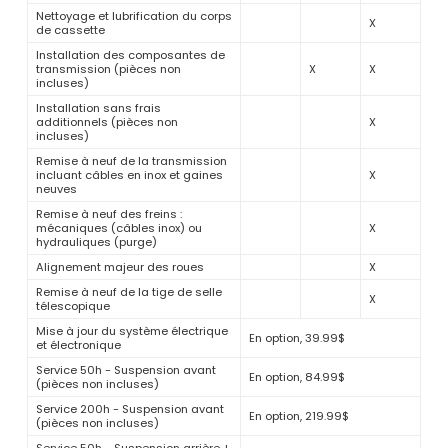
Nettoyage et lubrification du corps
X
de cassette
Installation des composantes de
transmission (pièces non
X
X
incluses)
Installation sans frais
additionnels (pièces non
X
incluses)
Remise à neuf de la transmission
incluant câbles en inox et gaines
X
neuves
Remise à neuf des freins :
mécaniques (câbles inox) ou
X
hydrauliques (purge)
Alignement majeur des roues
X
Remise à neuf de la tige de selle
X
télescopique
Mise à jour du système électrique
En option, 39.99$
et électronique
Service 50h - Suspension avant
En option, 84.99$
(pièces non incluses)
Service 200h - Suspension avant
En option, 219.99$
(pièces non incluses)