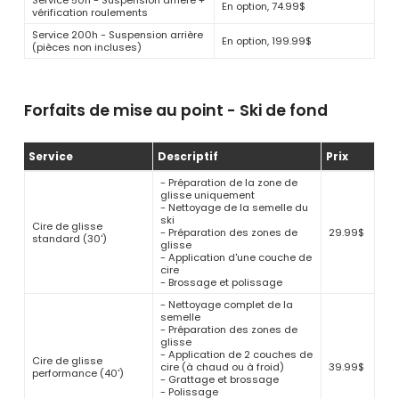
Service 50h - Suspension arrière +
En option, 74.99$
vérification roulements
Service 200h - Suspension arrière
En option, 199.99$
(pièces non incluses)
Forfaits de mise au point - Ski de fond
Service
Descriptif
Prix
- Préparation de la zone de
glisse uniquement
- Nettoyage de la semelle du
ski
Cire de glisse
- Préparation des zones de
29.99$
standard (30')
glisse
- Application d'une couche de
cire
- Brossage et polissage
- Nettoyage complet de la
semelle
- Préparation des zones de
glisse
- Application de 2 couches de
Cire de glisse
cire (à chaud ou à froid)
39.99$
performance (40')
- Grattage et brossage
- Polissage