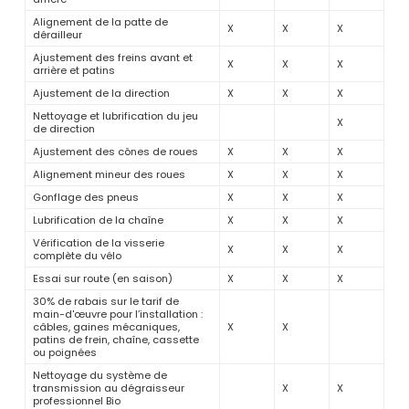
Alignement de la patte de
X
X
X
dérailleur
Ajustement des freins avant et
X
X
X
arrière et patins
Ajustement de la direction
X
X
X
Nettoyage et lubrification du jeu
X
de direction
Ajustement des cônes de roues
X
X
X
Alignement mineur des roues
X
X
X
Gonflage des pneus
X
X
X
Lubrification de la chaîne
X
X
X
Vérification de la visserie
X
X
X
complète du vélo
Essai sur route (en saison)
X
X
X
30% de rabais sur le tarif de
main-d'œuvre pour l’installation :
câbles, gaines mécaniques,
X
X
patins de frein, chaîne, cassette
ou poignées
Nettoyage du système de
transmission au dégraisseur
X
X
professionnel Bio