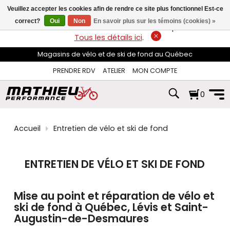
les
Veuillez accepter les cookies afin de rendre ce site plus fonctionnel Est-ce
flèches
haut
correct?
Oui
Non
En savoir plus sur les témoins (cookies) »
LIVRAISON GRATUITE
sur les commandes de plus de 74$*.
et
Tous les détails ici
.
bas
pour
Magasins de vélo et de ski de fond au Québec
sélectionner
le
PRENDRE RDV
ATELIER
MON COMPTE
résultat
disponible.
0
Appuyez
sur
Entrée
pour
Accueil
Entretien de vélo et ski de fond
accéder
au
résultat
de
ENTRETIEN DE VÉLO ET SKI DE FOND
recherche
sélectionné.
Les
Mise au point et réparation de vélo et
utilisateurs
ski de fond à Québec, Lévis et Saint-
d'appareils
tactiles
Augustin-de-Desmaures
peuvent