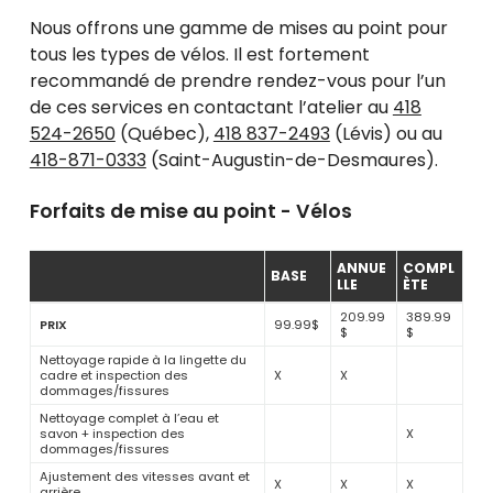
se
Nous offrons une gamme de mises au point pour
servir
de
tous les types de vélos. Il est fortement
gestes
recommandé de prendre rendez-vous pour l’un
tels
de ces services en contactant l’atelier au
418
que
toucher
524-2650
(Québec),
418 837-2493
(Lévis) ou au
et
418-871-0333
(Saint-Augustin-de-Desmaures).
glisser.
Forfaits de mise au point - Vélos
ANNUE
COMPL
BASE
LLE
ÈTE
209.99
389.99
PRIX
99.99$
$
$
Nettoyage rapide à la lingette du
cadre et inspection des
X
X
dommages/fissures
Nettoyage complet à l’eau et
savon + inspection des
X
dommages/fissures
Ajustement des vitesses avant et
X
X
X
arrière