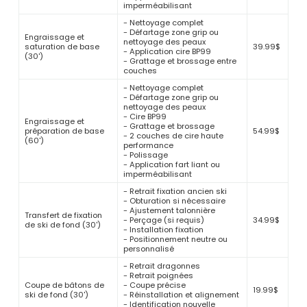
imperméabilisant
- Nettoyage complet
- Défartage zone grip ou
Engraissage et
nettoyage des peaux
saturation de base
39.99$
- Application cire BP99
(30')
- Grattage et brossage entre
couches
- Nettoyage complet
- Défartage zone grip ou
nettoyage des peaux
- Cire BP99
Engraissage et
- Grattage et brossage
préparation de base
54.99$
- 2 couches de cire haute
(60')
performance
- Polissage
- Application fart liant ou
imperméabilisant
- Retrait fixation ancien ski
- Obturation si nécessaire
- Ajustement talonnière
Transfert de fixation
- Perçage (si requis)
34.99$
de ski de fond (30')
- Installation fixation
- Positionnement neutre ou
personnalisé
- Retrait dragonnes
- Retrait poignées
Coupe de bâtons de
- Coupe précise
19.99$
ski de fond (30')
- Réinstallation et alignement
- Identification nouvelle