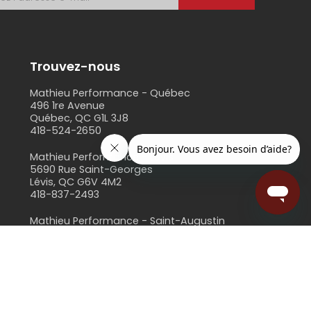
Trouvez-nous
Mathieu Performance - Québec
496 1re Avenue
Québec, QC G1L 3J8
418-524-2650
s
Mathieu Performance - Lévis
5690 Rue Saint-Georges
Lévis, QC G6V 4M2
418-837-2493
Mathieu Performance - Saint-Augustin
3679 Rue de l'Hêtrière, suite 100
Saint-Augustin-de-Desmaures, QC G3A 1X1
418-871-0333
web@mathieuperformance.com