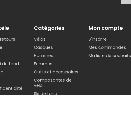
tèle
Catégories
Mon compte
 retours
Vélos
S'inscrire
e
Casques
Mes commandes
Hommes
Ma liste de souhait
ki de fond
Femmes
nd
Outils et accessoires
Composantes de
vélo
identialité
Ski de fond
Rabais fin de saison
Soldes