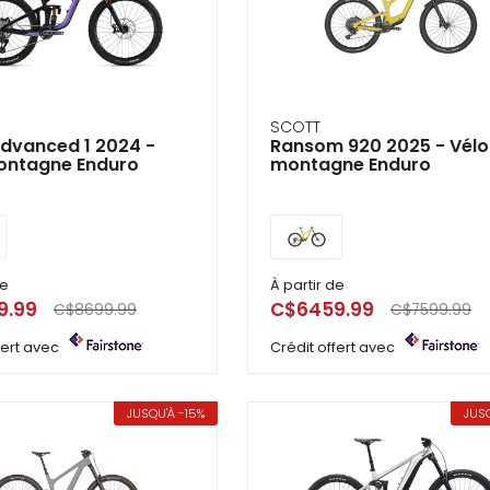
ir
tes
e
cher
SCOTT
Advanced 1 2024 -
Ransom 920 2025 - Vélo
ontagne Enduro
montagne Enduro
ser.
de
À partir de
9.99
C$6459.99
C$8699.99
C$7599.99
ffert avec
Crédit offert avec
JUSQU'À -15%
JUSQ