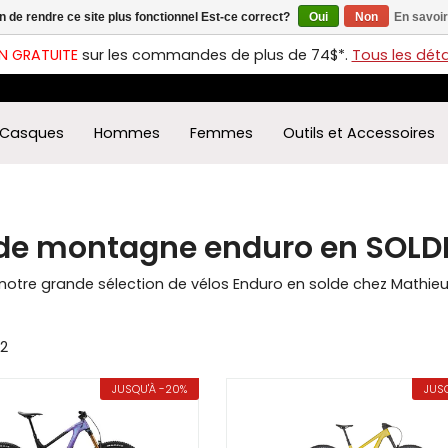
in de rendre ce site plus fonctionnel Est-ce correct?
Oui
Non
En savoir
ches
t
N GRATUITE
sur les commandes de plus de 74$*.
Tous les détai
s
r
ectionner
Casques
Hommes
Femmes
Outils et Accessoires
ultat
ponible.
uyez
rée
 de montagne enduro en SOLD
r
éder
notre grande sélection de vélos Enduro en solde chez Mathi
ultat
herche
22
ectionné.
isateurs
JUSQU'À -20%
JUSQ
ppareils
iles
vent