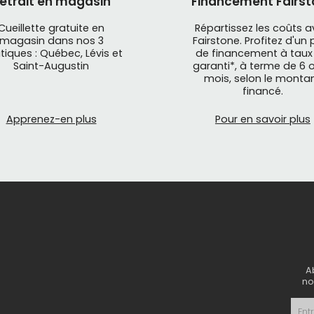
etrait en magasin
Financement Fairst
Cueillette gratuite en
Répartissez les coûts 
magasin dans nos 3
Fairstone. Profitez d'un 
tiques : Québec, Lévis et
de financement à taux
Saint-Augustin
garanti*, à terme de 6 o
mois, selon le monta
financé.
Apprenez-en plus
Pour en savoir plus
A
no