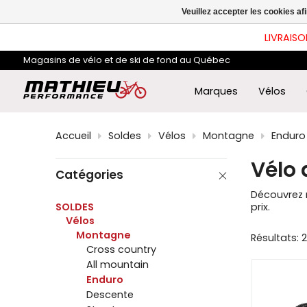
les
Veuillez accepter les cookies af
flè
hau
LIVRAISO
et
ba
Magasins de vélo et de ski de fond au Québec
pou
sél
le
Marques
Vélos
rés
dis
App
Accueil
Soldes
Vélos
Montagne
Enduro
sur
Ent
Vélo
pou
Catégories
acc
au
Découvrez 
rés
SOLDES
prix.
de
Vélos
rec
Montagne
Résultats: 
sél
Cross country
Les
util
All mountain
d'a
Enduro
tact
Descente
peu