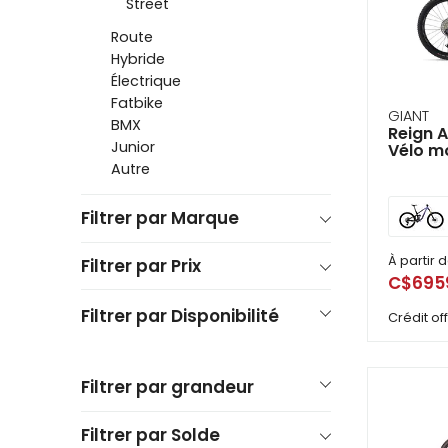
Street
se
serv
Route
de
Hybride
ges
tels
Électrique
qu
Fatbike
tou
GIANT
BMX
Reign 
et
Junior
Vélo m
glis
Autre
Filtrer par Marque
À partir 
Filtrer par Prix
C$695
Filtrer par Disponibilité
Crédit o
Filtrer par grandeur
Filtrer par Solde