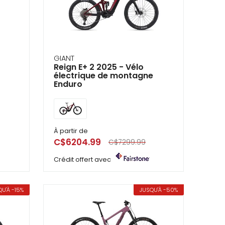
GIANT
Reign E+ 2 2025 - Vélo
électrique de montagne
Enduro
À partir de
C$6204.99
C$7299.99
Crédit offert avec
U'À -15%
JUSQU'À -50%