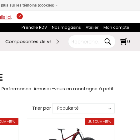
 plus sur les témoins (cookies) »
ls ici
.
Prendre RDV
Nos magasins
Atelier
Mon compte
Composantes de vélo
Ski de fond
RABAIS FIN DE SAI
0
E
eu Performance. Amusez-vous en montagne à petit
Trier par
U'À -15%
JUSQU'À -15%