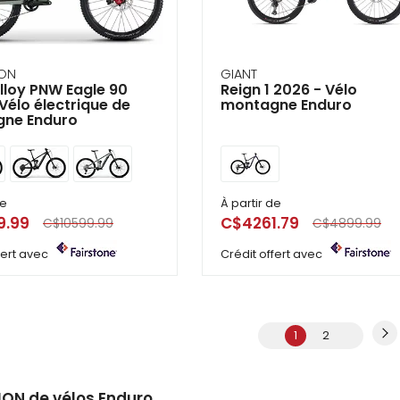
ION
GIANT
lloy PNW Eagle 90
Reign 1 2026 - Vélo
Vélo électrique de
montagne Enduro
ne Enduro
de
À partir de
9.99
C$4261.79
C$10599.99
C$4899.99
ffert avec
Crédit offert avec
1
2
ION de vélos Enduro