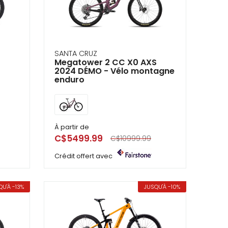
SANTA CRUZ
Megatower 2 CC X0 AXS
2024 DÉMO - Vélo montagne
enduro
À partir de
C$5499.99
C$10999.99
Crédit offert avec
QU'À -13%
JUSQU'À -10%