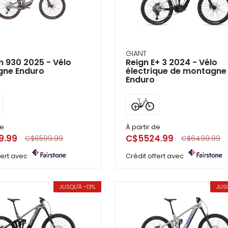
GIANT
 930 2025 - Vélo
Reign E+ 3 2024 - Vélo
ne Enduro
électrique de montagne
Enduro
de
À partir de
9.99
C$5524.99
C$6599.99
C$6499.99
ffert avec
Crédit offert avec
JUSQU'À -13%
JUS