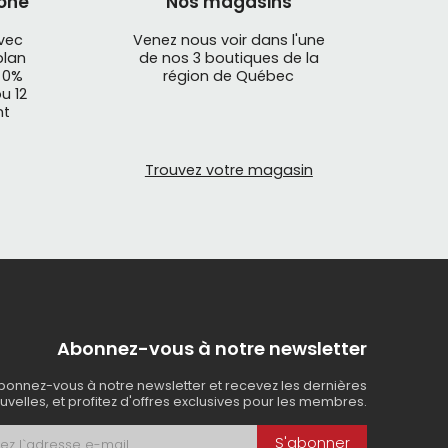
one
Nos magasins
avec
Venez nous voir dans l'une
plan
de nos 3 boutiques de la
 0%
région de Québec
u 12
nt
Trouvez votre magasin
Abonnez-vous à notre newsletter
bonnez-vous à notre newsletter et recevez les dernières
uvelles, et profitez d'offres exclusives pour les membres.
S'abonner