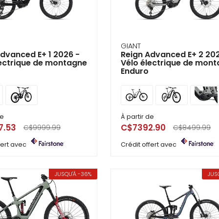
GIANT
dvanced E+ 1 2026 -
Reign Advanced E+ 2 20
lectrique de montagne
Vélo électrique de mon
Enduro
de
À partir de
7.53
C$7392.90
C$9999.99
C$8499.99
ffert avec
Crédit offert avec
JUSQU'À -36%
JUS