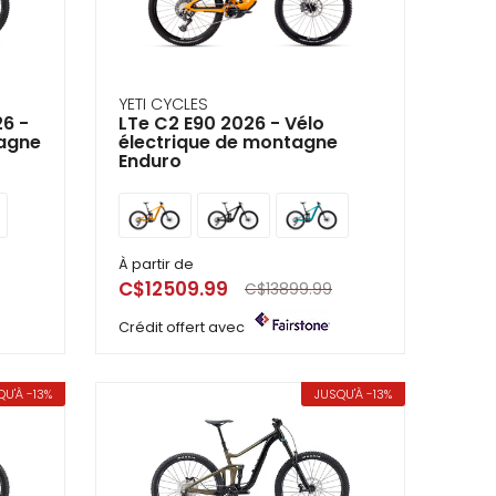
YETI CYCLES
26 -
LTe C2 E90 2026 - Vélo
tagne
électrique de montagne
Enduro
À partir de
C$12509.99
C$13899.99
Crédit offert avec
QU'À -13%
JUSQU'À -13%