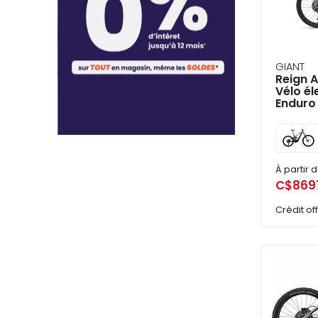
GIANT
Reign A
Vélo é
Enduro
À partir 
C$869
Crédit o