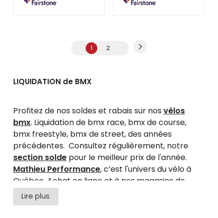
1
2
LIQUIDATION de BMX
Profitez de nos soldes et rabais sur nos
vélos
bmx
. Liquidation de bmx race, bmx de course,
bmx freestyle, bmx de street, des années
précédentes. Consultez régulièrement, notre
section solde
pour le meilleur prix de l'année.
Mathieu Performance
, c’est l'univers du vélo à
Québec. Achat en ligne et à nos magasins de
vélos des villes de
Québec
et
Lévis
, au Canada.
Lire plus