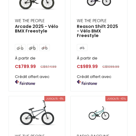
WE THE PEOPLE
WE THE PEOPLE
Arcade 2025 - Vélo
Reason Shift 2025
BMX Freestyle
- Vélo BMX
Freestyle
À partir de
À partir de
C$789.99
C$989.99
C$874.99
C$1099.99
Crédit offert avec
Crédit offert avec
JUSQU'À -8%
JUSQU'À -10%