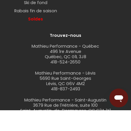
Ski de fond
Rabais fin de saison
Soldes
Trouvez-nous
Mathieu Performance - Québec
496 1re Avenue
Québec, QC G1L 3J8
418-524-2650
Mathieu Performance - Lévis
5690 Rue Saint-Georges
Lévis, QC G6V 4M2
418-837-2493
Mathieu Performance - Saint-Augustin
3679 Rue de l'Hêtrière, suite 100
Saint-Augustin-de-Desmaures, QC G3A 1X1
418-871-0333
web@mathieuperformance.com