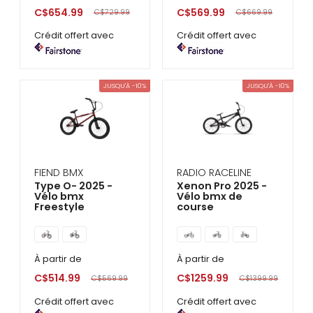
C$654.99
C$569.99
C$729.99
C$669.99
Crédit offert avec
Crédit offert avec
JUSQU'À -10%
JUSQU'À -10%
FIEND BMX
RADIO RACELINE
Type O- 2025 -
Xenon Pro 2025 -
Vélo bmx
Vélo bmx de
Freestyle
course
À partir de
À partir de
C$514.99
C$1259.99
C$569.99
C$1399.99
Crédit offert avec
Crédit offert avec