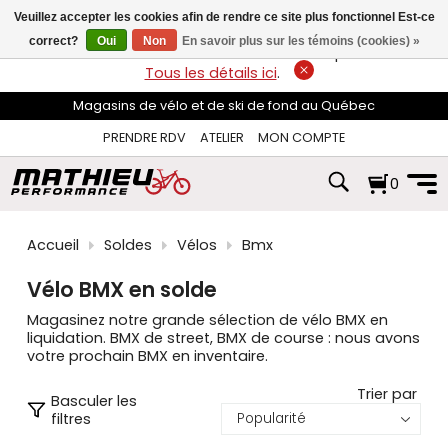
les
Veuillez accepter les cookies afin de rendre ce site plus fonctionnel Est-ce
flèches
haut
correct?
Oui
Non
En savoir plus sur les témoins (cookies) »
LIVRAISON GRATUITE
sur les commandes de plus de 74$*.
et
Tous les détails ici
.
bas
pour
Magasins de vélo et de ski de fond au Québec
sélectionner
le
PRENDRE RDV
ATELIER
MON COMPTE
résultat
disponible.
0
Appuyez
sur
Entrée
pour
Accueil
Soldes
Vélos
Bmx
accéder
au
Vélo BMX en solde
résultat
de
Magasinez notre grande sélection de vélo BMX en
recherche
liquidation. BMX de street, BMX de course : nous avons
sélectionné.
votre prochain BMX en inventaire.
Les
utilisateurs
Trier par
Basculer les
d'appareils
filtres
tactiles
peuvent