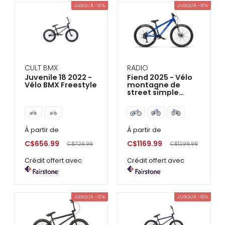
se
JUSQU'À -10%
JUSQU'À -10%
servir
de
gestes
tels
que
toucher
et
CULT BMX
RADIO
glisser.
Juvenile 18 2022 -
Fiend 2025 - Vélo
Vélo BMX Freestyle
montagne de
street simple
suspension
À partir de
À partir de
C$656.99
C$1169.99
C$729.99
C$1299.99
Crédit offert avec
Crédit offert avec
JUSQU'À -10%
JUSQU'À -10%