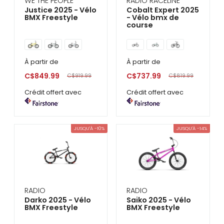
WE THE PEOPLE
RADIO RACELINE
Justice 2025 - Vélo
Cobalt Expert 2025
BMX Freestyle
- Vélo bmx de
course
À partir de
À partir de
C$849.99
C$737.99
C$919.99
C$819.99
Crédit offert avec
Crédit offert avec
JUSQU'À -10%
JUSQU'À -14%
RADIO
RADIO
Darko 2025 - Vélo
Saiko 2025 - Vélo
BMX Freestyle
BMX Freestyle