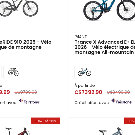
GIANT
RIDE 910 2025 - Vélo
Trance X Advanced E+ EL
ique de montagne
2026 - Vélo électrique d
montagne All-mountain
de
À partir de
9.99
C$7392.90
C$9799.99
C$8499.99
ffert avec
Crédit offert avec
JUSQU'À -15%
JUSQ