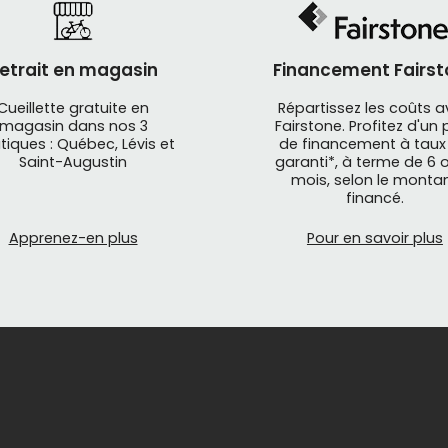
etrait en magasin
Financement Fairst
Cueillette gratuite en
Répartissez les coûts 
magasin dans nos 3
Fairstone. Profitez d'un 
tiques : Québec, Lévis et
de financement à taux
Saint-Augustin
garanti*, à terme de 6 o
mois, selon le monta
s'adressent aux cyclistes qui veulent rouler en sentiers p
financé.
ravail ou le weekend, enfourchez votre VTT électrique e
a descente avec stabilité et fluidité. Autonomie de batt
Apprenez-en plus
Pour en savoir plus
e vélo de montagne à assistance électrique.
tre salle de montre regroupant plusieurs modèles e-bike, 
lectrique, de fat bike électrique et de vélos hybrides él
ectrique qui se feront un plaisir de vous accompagner dan
s vite, plus longtemps, sur une plus longue distance, et 
parcours avec moins d’effort au moyen d’une
bicyclette
en toute confiance sur des routes pavées ou des chemins p