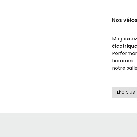
Nos vélo
Magasine
électriqu
Performan
hommes e
notre sall
Lire plus