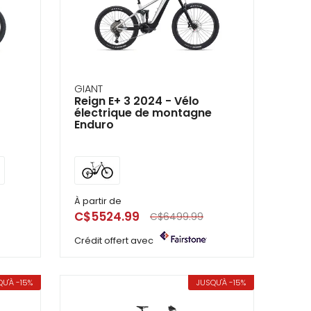
GIANT
Reign E+ 3 2024 - Vélo
électrique de montagne
Enduro
À partir de
C$5524.99
C$6499.99
Crédit offert avec
U'À -15%
JUSQU'À -15%