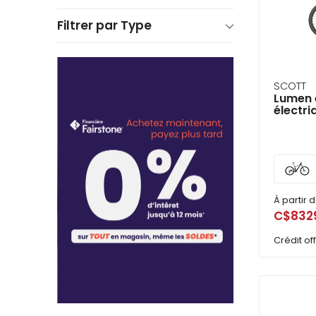
Filtrer par Type
SCOTT
Lumen e
électr
À partir 
C$832
Crédit o