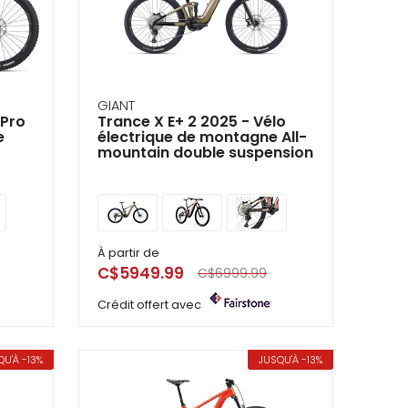
GIANT
 Pro
Trance X E+ 2 2025 - Vélo
e
électrique de montagne All-
mountain double suspension
À partir de
C$5949.99
C$6999.99
Crédit offert avec
QU'À -13%
JUSQU'À -13%