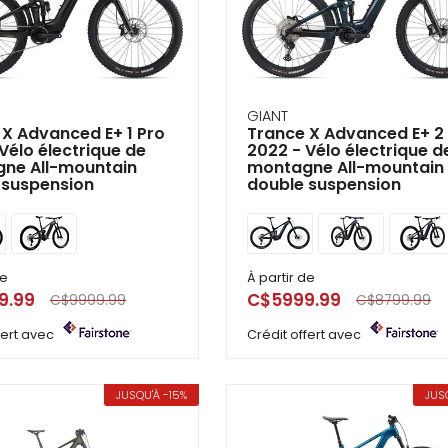
ir
tes
e
cher
GIANT
 X Advanced E+ 1 Pro
Trance X Advanced E+ 2
Vélo électrique de
2022 - Vélo électrique d
ser.
ne All-mountain
montagne All-mountain
 suspension
double suspension
de
À partir de
9.99
C$5999.99
C$9999.99
C$8799.99
ffert avec
Crédit offert avec
JUSQU'À -15%
JUS