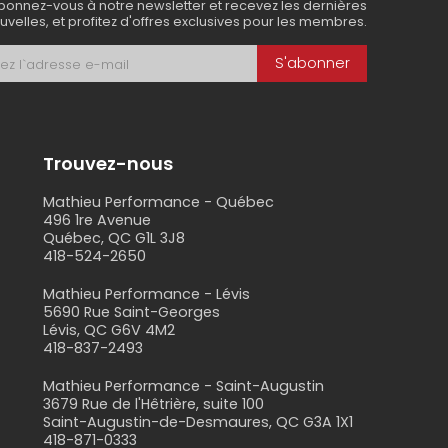
bonnez-vous à notre newsletter et recevez les dernières
uvelles, et profitez d'offres exclusives pour les membres.
oute
, un
vélo électrique de montagne
ou un
ez nous, à prix avantageux, les
meilleurs vélos
S'abonner
Trouvez-nous
Mathieu Performance - Québec
496 1re Avenue
rience d'achat aussi fluide et agréable que
Québec, QC G1L 3J8
418-524-2650
s
de vos rêves en toute tranquillité, en
Mathieu Performance - Lévis
5690 Rue Saint-Georges
elà de l'achat initial, grâce à un service
Lévis, QC G6V 4M2
418-837-2493
 plus, notre
service de réparation et entretien
nance ou de réparation, assurant ainsi que
Mathieu Performance - Saint-Augustin
3679 Rue de l'Hêtrière, suite 100
Saint-Augustin-de-Desmaures, QC G3A 1X1
418-871-0333