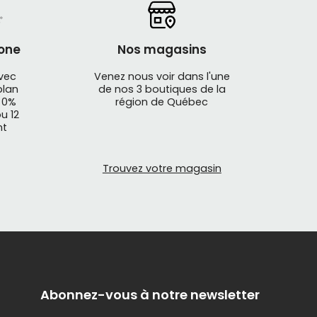
one
Nos magasins
avec
Venez nous voir dans l'une
plan
de nos 3 boutiques de la
 0%
région de Québec
u 12
nt
lus souvent et plus longtemps sans s'épuiser.
t grimpez la montagne avec aisance et
erie et puissance de moteur sans compromis :
Trouvez votre magasin
de vélos de route électrique, de vélos de
ectriques. Rencontrez nos conseillers experts
s votre achat.
atteignez facilement le sommet des côtes de vos
 électrique
. Déballez maintenant les
Abonnez-vous à notre newsletter
lus difficiles.