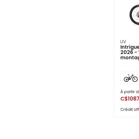
LIV
Intrigu
2026 - 
montag
À partir 
C$1087
Crédit o