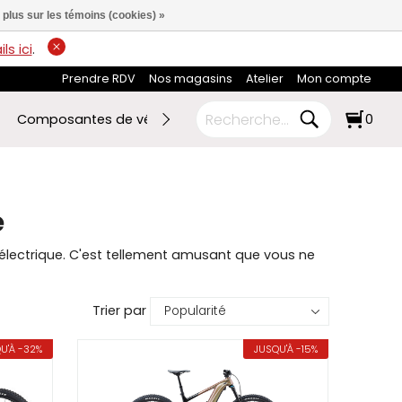
 plus sur les témoins (cookies) »
ls ici
.
Prendre RDV
Nos magasins
Atelier
Mon compte
Composantes de vélo
Ski de fond
RABAIS FIN DE SAI
0
e
électrique. C'est tellement amusant que vous ne
Trier par
U'À -32%
JUSQU'À -15%