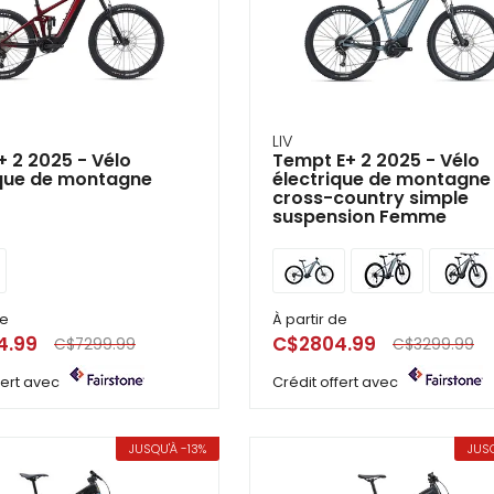
LIV
+ 2 2025 - Vélo
Tempt E+ 2 2025 - Vélo
ique de montagne
électrique de montagne
cross-country simple
suspension Femme
de
À partir de
4.99
C$2804.99
C$7299.99
C$3299.99
ffert avec
Crédit offert avec
JUSQU'À -13%
JUSQ