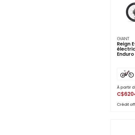
GIANT
Reign E
électr
Enduro
À partir 
C$620
Crédit o