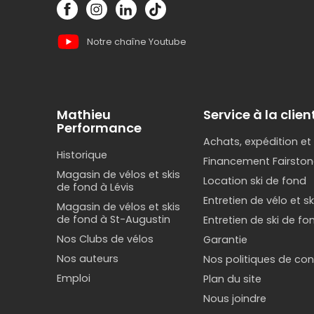
Peu import
vélo élect
Notre chaîne Youtube
électrique
Mathieu
Service à la clien
Notre se
Performance
Achats, expédition et
Historique
Financement Fairston
Chez Math
Magasin de vélos et skis
Location ski de fond
possible. 
de fond à Lévis
bénéfician
Entretien de vélo et s
Magasin de vélos et skis
de fond à St-Augustin
Entretien de ski de fo
Notre enga
Nos Clubs de vélos
Garantie
après-vent
Nos auteurs
Nos politiques de conf
de vélos
es
votre équi
Emploi
Plan du site
Nous joindre