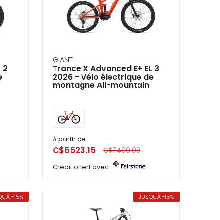
GIANT
 2
Trance X Advanced E+ EL 3
e
2026 - Vélo électrique de
montagne All-mountain
À partir de
C$6523.15
C$7499.99
Crédit offert avec
U'À -15%
JUSQU'À -15%