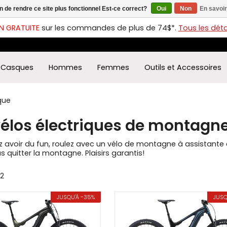
in de rendre ce site plus fonctionnel Est-ce correct?
Oui
Non
En savoir
ches
t
N GRATUITE
sur les commandes de plus de 74$*.
Tous les détai
s
r
ectionner
Casques
Hommes
Femmes
Outils et Accessoires
ultat
ponible.
uyez
que
rée
élos électriques de montagn
r
éder
 avoir du fun, roulez avec un vélo de montagne à assistante 
ultat
s quitter la montagne. Plaisirs garantis!
herche
32
ectionné.
isateurs
JUSQU'À -35%
JUSQ
ppareils
iles
vent