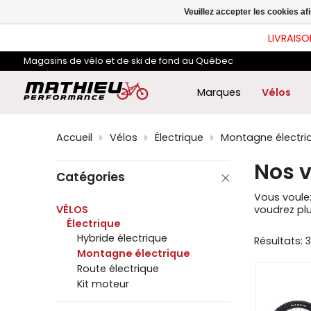
les
Veuillez accepter les cookies af
flè
hau
LIVRAISO
et
ba
Magasins de vélo et de ski de fond au Québec
pou
sél
le
Marques
Vélos
rés
dis
App
Accueil
Vélos
Électrique
Montagne électri
sur
Ent
Nos v
pou
Catégories
acc
au
Vous voulez
rés
VÉLOS
voudrez plu
de
Électrique
rec
Hybride électrique
Résultats: 
sél
Montagne électrique
Les
util
Route électrique
d'a
Kit moteur
tact
peu