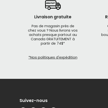
Livraison gratuite
R
Pas de magasin près de
chez vous ? Nous livrons vos
achats presque partout au
bou
Canada GRATUITEMENT à
partir de 74$*
Ces vélos 
Après le t
attaquez l
*Nos politiques d'expédition
c'est ça l
Visitez no
montagne é
en vélo él
Roulez plu
nouveaux 
Suivez-nous
descentes 