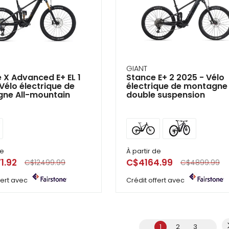
GIANT
e X Advanced E+ EL 1
Stance E+ 2 2025 - Vélo
Vélo électrique de
électrique de montagne
ne All-mountain
double suspension
de
À partir de
1.92
C$4164.99
C$12499.99
C$4899.99
ffert avec
Crédit offert avec
1
2
3