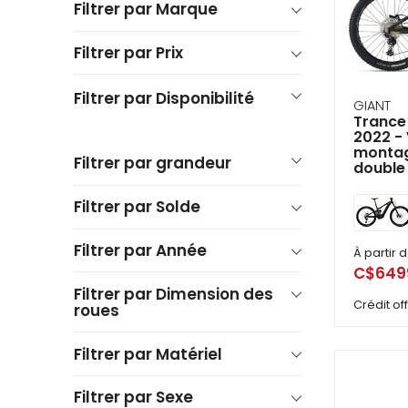
se
Filtrer par Marque
serv
de
Filtrer par Prix
ges
tels
qu
Filtrer par Disponibilité
tou
GIANT
Trance
et
2022 - 
glis
montag
Filtrer par grandeur
double
Filtrer par Solde
Filtrer par Année
À partir 
C$649
Filtrer par Dimension des
Crédit o
roues
Filtrer par Matériel
Filtrer par Sexe