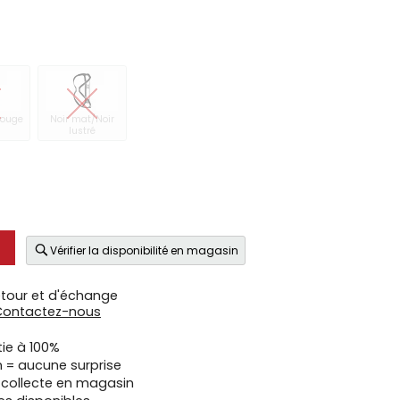
Rouge
Noir mat/Noir
lustré
Vérifier la disponibilité en magasin
etour et d'échange
Contactez-nous
tie à 100%
n = aucune surprise
u collecte en magasin