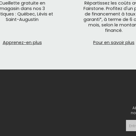
Cueillette gratuite en
Répartissez les coûts 
magasin dans nos 3
Fairstone. Profitez d'un 
tiques : Québec, Lévis et
de financement à taux
Saint-Augustin
garanti*, à terme de 6 o
mois, selon le monta
financé.
Apprenez-en plus
Pour en savoir plus
A
no