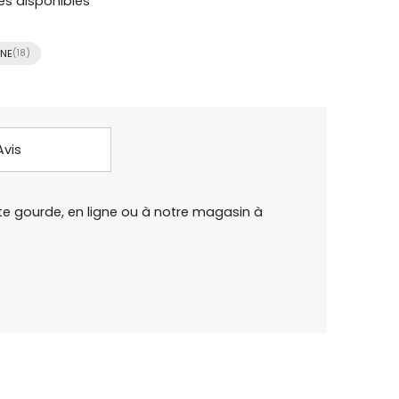
es disponibles
ONE
(18)
Avis
rte gourde, en ligne ou à notre magasin à