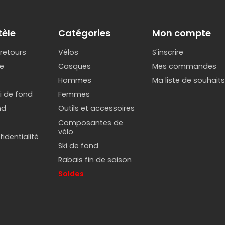
tèle
Catégories
Mon compte
 retours
Vélos
S'inscrire
e
Casques
Mes commandes
Hommes
Ma liste de souhait
ki de fond
Femmes
nd
Outils et accessoires
Composantes de
vélo
identialité
Ski de fond
Rabais fin de saison
Soldes