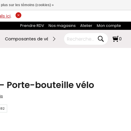
 plus sur les témoins (cookies) »
ls ici
.
Prendre RDV
Nos magasins
Atelier
Mon compte
Composantes de vélo
Ski de fond
RABAIS FIN DE SAI
0
 - Porte-bouteille vélo
is
082