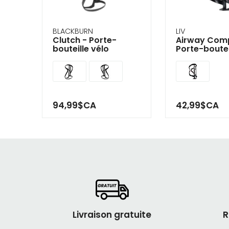
BLACKBURN
LIV
Clutch - Porte-
Airway Comp
bouteille vélo
Porte-boutei
94,99$CA
42,99$CA
Livraison gratuite
R