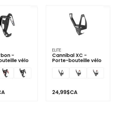
ELITE
rbon -
Cannibal XC -
uteille vélo
Porte-bouteille vélo
CA
24,99$CA