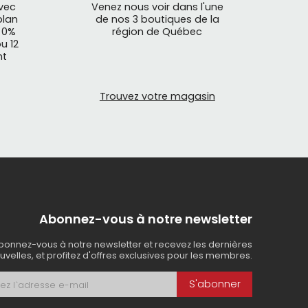
avec
Venez nous voir dans l'une
plan
de nos 3 boutiques de la
 0%
région de Québec
u 12
nt
Trouvez votre magasin
Abonnez-vous à notre newsletter
bonnez-vous à notre newsletter et recevez les dernières
uvelles, et profitez d'offres exclusives pour les membres.
S'abonner