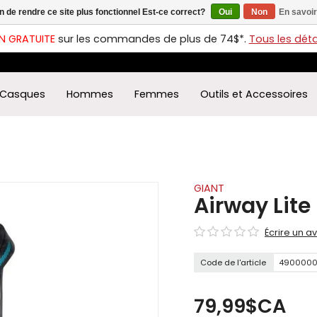
in de rendre ce site plus fonctionnel Est-ce correct?
Oui
Non
En savoir
ches
t
N GRATUITE
sur les commandes de plus de 74$*.
Tous les détai
s
r
ectionner
Casques
Hommes
Femmes
Outils et Accessoires
ultat
ponible.
uyez
rée
r
éder
GIANT
Airway Lite
ultat
Écrire un av
herche
ectionné.
Code de l'article
490000
isateurs
ppareils
iles
79,99$CA
vent