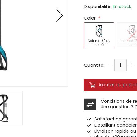
Disponibilité:
En stock
ir
Color:
*
tes
e
cher
Noir mat/Bleu
Noir mat/
lustré
lustré
ser.
–
+
Quantité:
Ajouter au panier
Conditions de r
Une question ?
Satisfaction garan
Détaillant canadie
Livraison rapide o