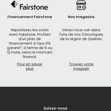
Les avantages de rouler avec un miroir de
cyclisme
Financement Fairstone
Nos magasins
Un miroir de cyclisme est un accessoire utile pour
Répartissez les coûts
Venez nous voir dans
les cyclistes car il permet de surveiller ce qui se
avec Fairstone. Profitez
l'une de nos 3 boutiques
d'un plan de
de la région de Québec
passe derrière eux, sans avoir à se retourner
financement à taux 0%
complètement. Voici quelques avantages de
garanti*, à terme de 6 ou
l'utilisation d'un miroir de cyclisme :
12 mois, selon le montant
financé.
Amélioration de la sécurité
Pour en savoir
Trouvez votre
plus
magasin
En permettant au cycliste de surveiller les
voitures, les piétons et les autres cyclistes qui se
trouvent derrière lui, un miroir de cyclisme peut
contribuer à améliorer la sécurité en réduisant les
risques de collisions arrière.
Suivez-nous
Confort