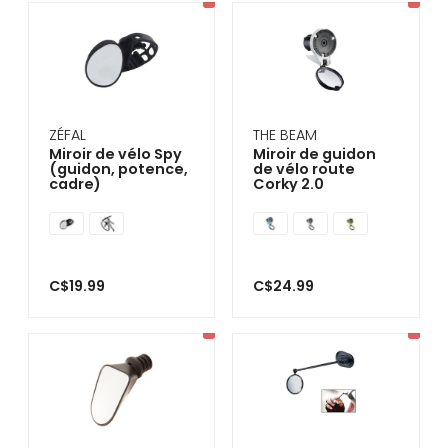
se
servir
de
gestes
tels
que
toucher
et
ZÉFAL
THE BEAM
glisser.
Miroir de vélo Spy
Miroir de guidon
(guidon, potence,
de vélo route
cadre)
Corky 2.0
C$19.99
C$24.99