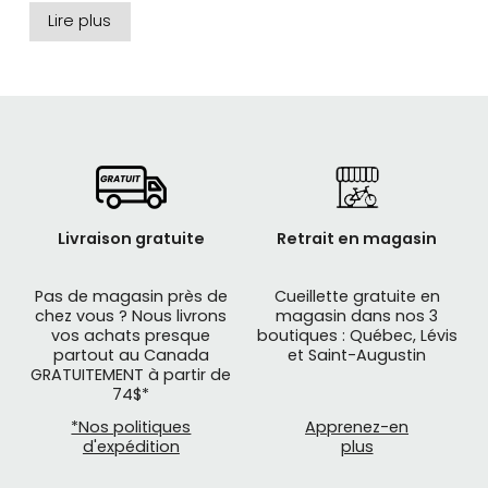
rétroviseurs de vélo des plus grandes marques :
Lire plus
49N, BLACKBURN, EVO, MIRRYCLE, SPRINTECH, THE
BEAM et ZÉFAL.
Livraison gratuite
Retrait en magasin
Pas de magasin près de
Cueillette gratuite en
chez vous ? Nous livrons
magasin dans nos 3
vos achats presque
boutiques : Québec, Lévis
partout au Canada
et Saint-Augustin
GRATUITEMENT à partir de
74$*
*Nos politiques
Apprenez-en
d'expédition
plus