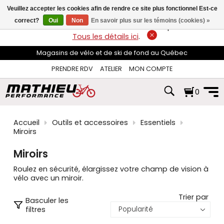
les
Veuillez accepter les cookies afin de rendre ce site plus fonctionnel Est-ce
flèches
haut
correct?
Oui
Non
En savoir plus sur les témoins (cookies) »
LIVRAISON GRATUITE
sur les commandes de plus de 74$*.
et
Tous les détails ici
.
bas
pour
Magasins de vélo et de ski de fond au Québec
sélectionner
le
PRENDRE RDV
ATELIER
MON COMPTE
résultat
disponible.
0
Appuyez
sur
Entrée
pour
Accueil
Outils et accessoires
Essentiels
accéder
Miroirs
au
résultat
Miroirs
de
recherche
Roulez en sécurité, élargissez votre champ de vision à
sélectionné.
vélo avec un miroir.
Les
utilisateurs
Trier par
Basculer les
d'appareils
filtres
tactiles
peuvent