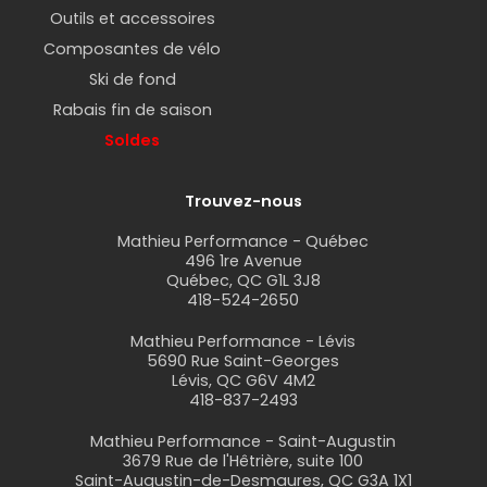
et de préférences personnelles.
Outils et accessoires
Composantes de vélo
COMMENT CHOISIR UN MIROIR DE VÉLO ?
Ski de fond
Rabais fin de saison
Le choix d'un miroir de vélo dépendra de vos
Soldes
préférences personnelles et de l'utilisation que
vous en ferez. Voici quelques considérations
Trouvez-nous
importantes à prendre en compte :
Mathieu Performance - Québec
Type de miroir
496 1re Avenue
Québec, QC G1L 3J8
418-524-2650
Il existe plusieurs types de miroirs de vélo,
notamment ceux qui se fixent au guidon, au
Mathieu Performance - Lévis
casque ou aux lunettes. Le choix dépendra de vos
5690 Rue Saint-Georges
Lévis, QC G6V 4M2
préférences personnelles et de ce qui fonctionne
418-837-2493
le mieux pour vous.
Mathieu Performance - Saint-Augustin
Taille
3679 Rue de l'Hêtrière, suite 100
Saint-Augustin-de-Desmaures, QC G3A 1X1