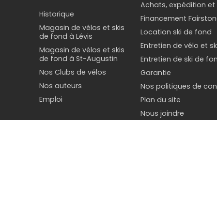
Achats, expédition et
Les levier
Historique
vitesse in
Financement Fairston
Magasin de vélos et skis
utilisant 
Location ski de fond
de fond à Lévis
épuré et u
Entretien de vélo et s
Magasin de vélos et skis
ou hydraul
de fond à St-Augustin
Entretien de ski de fo
Nos Clubs de vélos
Garantie
Leviers d
Nos auteurs
Nos politiques de conf
Les levier
Emploi
Plan du site
de conduit
Nous joindre
et de triat
Nos auteurs
Comment i
© Droit d'au
L'installa
suivantes :
Ret