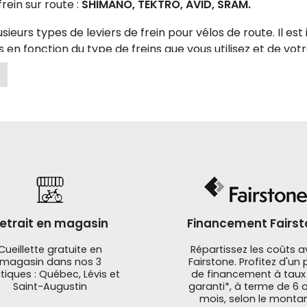
frein sur route :
SHIMANO, TEKTRO, AVID, SRAM.
lusieurs types de leviers de frein pour vélos de route. Il est
 en fonction du type de freins que vous utilisez et de votr
é crucial sur un vélo, il est donc important de les choisir 
iers de frein choisir pour un vélo de route ?
es leviers de frein pour un vélo de route dépend du type de
ent être des freins à patins ou des freins à disque, et les
de freins.
, les leviers de frein de haute qualité pour vélo de route
etrait en magasin
Financement Fairst
 modulation de la force de freinage. Les leviers de fr
ampagnolo sont généralement de bonnes options à cons
Cueillette gratuite en
Répartissez les coûts 
magasin dans nos 3
Fairstone. Profitez d'un 
notre gamme de leviers de freins conçus pour les vélos s
tiques : Québec, Lévis et
de financement à taux
Saint-Augustin
garanti*, à terme de 6 o
mois, selon le monta