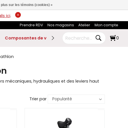
 plus sur les témoins (cookies) »
ls ici
.
Prendre RDV
Nos magasins
Atelier
Mon compte
Composantes de vélo
Ski de fond
RABAIS FIN DE SA
0
riathlon
on
ers mécaniques, hydrauliques et des leviers haut
Trier par