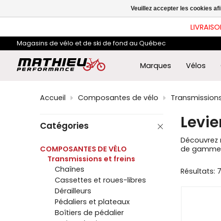
les
Veuillez accepter les cookies af
flè
hau
LIVRAISO
et
ba
Magasins de vélo et de ski de fond au Québec
pou
sél
le
Marques
Vélos
rés
dis
App
Accueil
Composantes de vélo
Transmissions 
sur
Ent
Levie
pou
Catégories
acc
au
Découvrez n
rés
COMPOSANTES DE VÉLO
de gamme c
de
Transmissions et freins
rec
Chaînes
Résultats: 
sél
Cassettes et roues-libres
Les
util
Dérailleurs
d'a
Pédaliers et plateaux
tact
Boîtiers de pédalier
peu