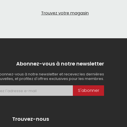
Trouvez votre magasin
ute et sont utilisés avec des freins à patins. Ces
essent sur les jantes du vélo.
de frein à disque hydrauliques, mais actionnent
 freins. Ils sont souvent moins coûteux que les
Abonnez-vous à notre newsletter
bonnez-vous à notre newsletter et recevez les dernières
uvelles, et profitez d'offres exclusives pour les membres.
S'abonner
ns à disque hydrauliques qui offrent une
reins à patins. Ils sont souvent plus chers et
Trouvez-nous