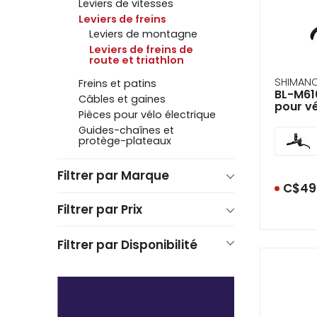
Leviers de vitesses
se
serv
Leviers de freins
de
Leviers de montagne
ges
Leviers de freins de
tels
route et triathlon
qu
tou
SHIMAN
Freins et patins
BL-M610
et
Câbles et gaines
pour v
glis
Pièces pour vélo électrique
Guides-chaînes et
protège-plateaux
Filtrer par Marque
C$49
Filtrer par Prix
Filtrer par Disponibilité