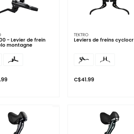
ir
tes
e
cher
O
TEKTRO
0 - Levier de frein
Leviers de freins cycloc
élo montagne
ser.
.99
C$41.99