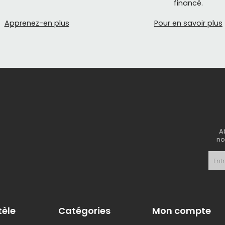
financé.
e frein à patins
Apprenez-en plus
Pour en savoir plus
 de frein à patin sont les plus courants sur les vélos de ro
fixent sur le guidon et actionnent les patins de frein qui pr
de frein à disque mécaniques
s de frein à disque mécaniques sont similaires aux leviers 
au lieu d'utiliser des fluides hydrauliques pour activer les
rauliques, mais moins performants.
A
de frein à disque hydrauliques
no
 de frein à disque hydrauliques sont utilisés avec des frei
puissance de freinage et une meilleure modulation que les f
t un entretien régulier.
 frein et de vitesse
tèle
Catégories
Mon compte