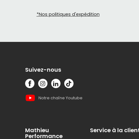
Leviers d
*Nos politiques d'expédition
Les leviers
leviers se 
Leviers 
Les levier
des câbles 
Suivez-nous
freins hyd
Leviers 
Notre chaîne Youtube
Les leviers
meilleure 
nécessiten
Levier de
Mathieu
Service à la clien
Performance