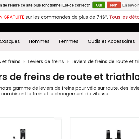
in de rendre ce site plus fonctionnel Est-ce correct?
Oui
Non
En savoir
ches
t
N GRATUITE
sur les commandes de plus de 74$*.
Tous les détai
s
r
ectionner
Casques
Hommes
Femmes
Outils et Accessoires
ultat
ponible.
uyez
et freins
Leviers de freins
Leviers de freins de route et t
rée
rs de freins de route et triathl
r
éder
otre gamme de leviers de freins pour vélo sur route, des levi
ultat
ombinant le frein et le changement de vitesse.
herche
7
ectionné.
isateurs
ppareils
iles
vent