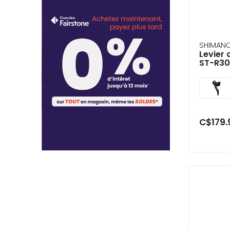
SHIMAN
Levier 
ST-R30
C$179.