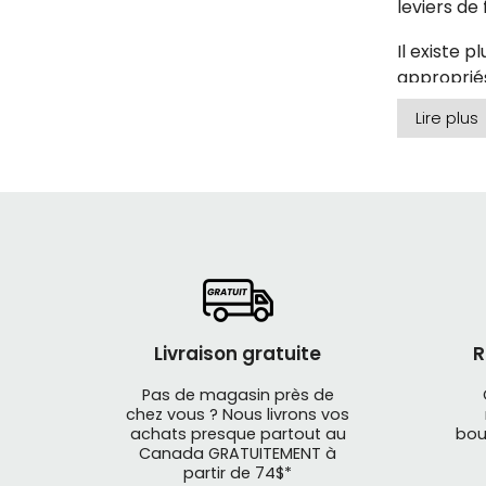
leviers de 
Il existe p
appropriés
de sécurit
Lire plus
Quels lev
Le choix d
route peuv
ces types 
En général
Livraison gratuite
R
une bonne
SRAM et C
Pas de magasin près de
chez vous ? Nous livrons vos
Découvrez 
achats presque partout au
bou
produits :
Canada GRATUITEMENT à
partir de 74$*