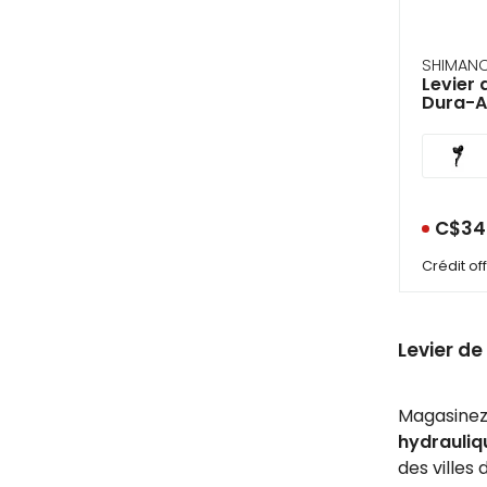
SHIMAN
Levier 
Dura-A
C$34
Crédit o
Levier de
Magasinez 
hydrauliq
des villes