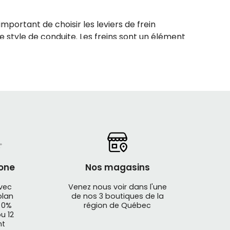
 important de choisir les leviers de frein
e style de conduite. Les freins sont un élément
et de les entretenir soigneusement.
 freins que vous avez. Les freins sur un vélo de
 leviers de frein sont conçus pour s'adapter à
 sont ceux qui offrent une bonne ergonomie et
one
Nos magasins
ein de marques renommées comme Shimano,
idérer.
avec
Venez nous voir dans l'une
plan
de nos 3 boutiques de la
ur route, disponibles dans notre catalogue de
 0%
région de Québec
u 12
nt