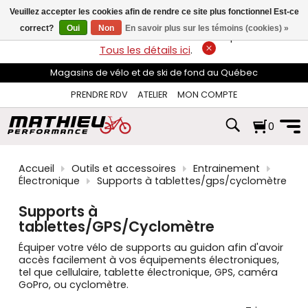
les
Veuillez accepter les cookies afin de rendre ce site plus fonctionnel Est-ce
flèches
haut
correct?
Oui
Non
En savoir plus sur les témoins (cookies) »
LIVRAISON GRATUITE
sur les commandes de plus de 74$*.
et
Tous les détails ici
.
bas
pour
Magasins de vélo et de ski de fond au Québec
sélectionner
le
PRENDRE RDV
ATELIER
MON COMPTE
résultat
disponible.
0
Appuyez
sur
Entrée
pour
Accueil
Outils et accessoires
Entrainement
accéder
Électronique
Supports à tablettes/gps/cyclomètre
au
résultat
Supports à
de
tablettes/GPS/Cyclomètre
recherche
sélectionné.
Équiper votre vélo de supports au guidon afin d'avoir
Les
accès facilement à vos équipements électroniques,
utilisateurs
tel que cellulaire, tablette électronique, GPS, caméra
d'appareils
GoPro, ou cyclomètre.
tactiles
peuvent