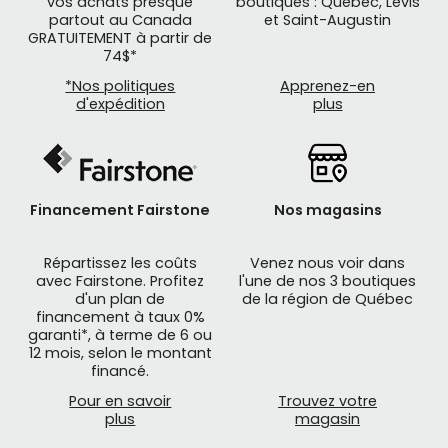
vos achats presque
boutiques : Québec, Lévis
partout au Canada
et Saint-Augustin
GRATUITEMENT à partir de
74$*
*Nos politiques
Apprenez-en
d'expédition
plus
Un support pour accessoires électroniques pour
vélo est un dispositif qui permet de fixer différents
types d'appareils électroniques sur le guidon ou la
Financement Fairstone
Nos magasins
potence de votre vélo. Il existe plusieurs types de
supports pour accessoires électroniques pour
Répartissez les coûts
Venez nous voir dans
avec Fairstone. Profitez
l'une de nos 3 boutiques
vélo, chacun conçu pour répondre à des besoins
d'un plan de
de la région de Québec
spécifiques et disponibles dans notre catalogue
financement à taux 0%
de produits :
garanti*, à terme de 6 ou
12 mois, selon le montant
financé.
Support de smartphone
Pour en savoir
Trouvez votre
Un support de smartphone s'agit d'un support
plus
magasin
conçu pour maintenir votre cellulaire en toute