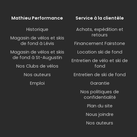
est conçu pour fixer une caméra sur votre vélo ou
votre casque de vélo, afin de capturer des images
Mathieu Performance
Service à la clientèle
et des vidéos de vos sorties à vélo. Les supports
pour caméra d'action sont souvent ajustables
Historique
Achats, expédition et
pour permettre différents angles de vue.
retours
Magasin de vélos et skis
de fond à Lévis
Financement Fairstone
Support pour compteur de vélo
Magasin de vélos et skis
Location ski de fond
de fond à St-Augustin
Un support pour compteur de vélo est conçu
Entretien de vélo et ski de
Nos Clubs de vélos
fond
pour fixer un cyclomètre sur le guidon ou la
Nos auteurs
Entretien de ski de fond
potence de votre vélo. Les supports pour
compteur de vélo, tel que le modèle
K-Edge
sont
Emploi
Garantie
souvent conçus pour s'adapter à différents
Nos politiques de
modèles de compteurs. Des compagnies telles
confidentialité
que Scott et Giant produisent aussi leurs propres
Plan du site
supports pour cyclomètre intégrés à leurs
Nous joindre
modèles de vélo, tel que le
Contact SLR de Giant
.
Nos auteurs
Support à tablette pour l'entraînement intérieur