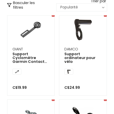
Trier par
se
Basculer les
servir
filtres
de
gestes
tels
que
toucher
et
glisser.
GIANT
DAMCO
Support
Support
Cyclomètre
ordinateur pour
Garmin Contact
vélo
SLR
C$19.99
C$24.99