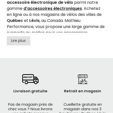
accessoire électronique de vélo
parmi notre
gamme
d'accessoires électroniques
. Achetez
en ligne ou à nos magasins de vélos des villes de
Québec
et
Lévis
, au Canada. Mathieu
Performance, vous propose une large gamme de
supports au guidon pour vos accessoires
électroniques, des marques robustes :
Lire plus
BOSCH,
GARMIN, GIANT, LEZYNE, ECLYPSE, TACX,
ZEFAL
et plus encore...
Livraison gratuite
Retrait en magasin
Pas de magasin près de
Cueillette gratuite en
chez vous ? Nous livrons
magasin dans nos 3