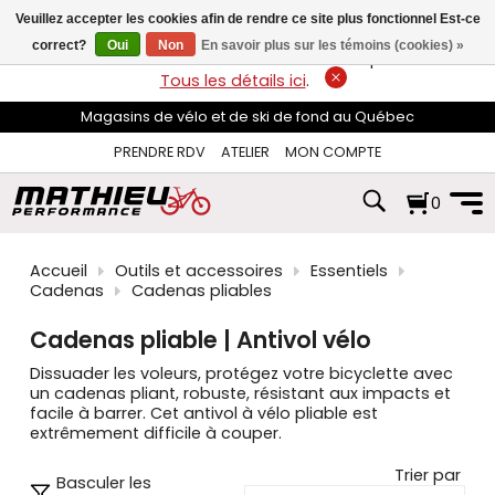
les
Veuillez accepter les cookies afin de rendre ce site plus fonctionnel Est-ce
flèches
haut
correct?
Oui
Non
En savoir plus sur les témoins (cookies) »
LIVRAISON GRATUITE
sur les commandes de plus de 74$*.
et
Tous les détails ici
.
bas
pour
Magasins de vélo et de ski de fond au Québec
sélectionner
le
PRENDRE RDV
ATELIER
MON COMPTE
résultat
disponible.
0
Appuyez
sur
Entrée
pour
Accueil
Outils et accessoires
Essentiels
accéder
Cadenas
Cadenas pliables
au
résultat
Cadenas pliable | Antivol vélo
de
recherche
Dissuader les voleurs, protégez votre bicyclette avec
sélectionné.
un cadenas pliant, robuste, résistant aux impacts et
Les
facile à barrer. Cet antivol à vélo pliable est
utilisateurs
extrêmement difficile à couper.
d'appareils
tactiles
Trier par
Basculer les
peuvent