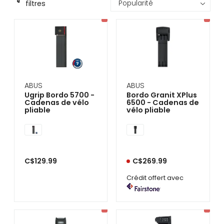
filtres
se
servir
de
gestes
tels
que
toucher
et
glisser.
ABUS
ABUS
Ugrip Bordo 5700 -
Bordo Granit XPlus
Cadenas de vélo
6500 - Cadenas de
pliable
vélo pliable
C$129.99
C$269.99
Crédit offert avec