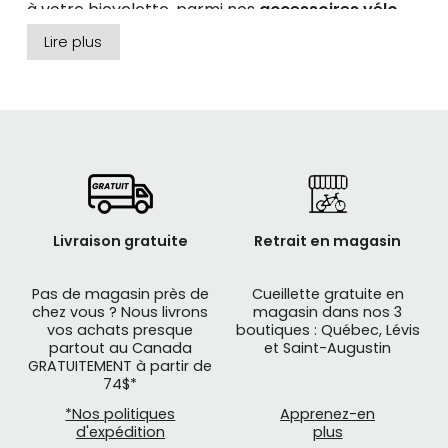
à votre bicyclette, parmi nos
accessoires vélo
.
Lire plus
Livraison gratuite
Retrait en magasin
Pas de magasin près de
Cueillette gratuite en
chez vous ? Nous livrons
magasin dans nos 3
vos achats presque
boutiques : Québec, Lévis
partout au Canada
et Saint-Augustin
GRATUITEMENT à partir de
74$*
*Nos politiques
Apprenez-en
Nos
cadenas pliables
sont faciles à utiliser, ils
d'expédition
plus
sont de petites tailles et légers, ils se rangent très