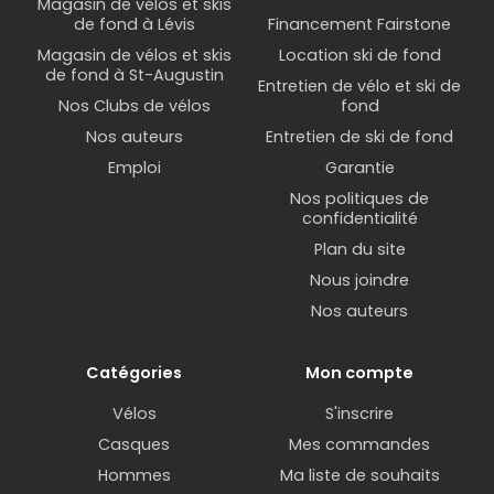
du verrou à clé est la clé en elle-même, que vous
Magasin de vélos et skis
de fond à Lévis
Financement Fairstone
êtes susceptible de perdre ou de laisser à la
maison. Avec un cadenas à code, vous ne risquez
Magasin de vélos et skis
Location ski de fond
de fond à St-Augustin
pas d’égarer votre clé, mais vous devrez vous
Entretien de vélo et ski de
Nos Clubs de vélos
fond
souvenir de la combinaison!
Nos auteurs
Entretien de ski de fond
Emploi
Garantie
Nos politiques de
confidentialité
Plan du site
Nous joindre
Nos auteurs
Catégories
Mon compte
Vélos
S'inscrire
Rencontrez un conseiller expert en vélo qui se
Casques
Mes commandes
fera un plaisir de vous recommander un cadenas
robuste et résistant aux impacts.
Hommes
Ma liste de souhaits