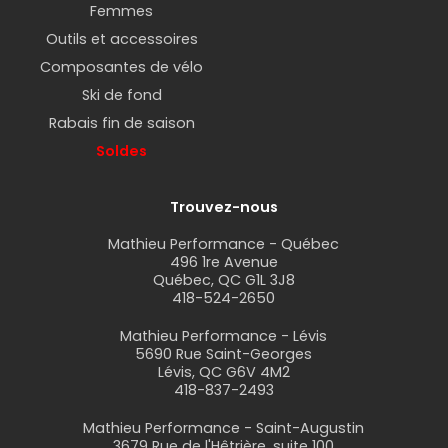
Femmes
Outils et accessoires
Cadenas pliable | Antivol vélo
Composantes de vélo
Ski de fond
Rabais fin de saison
Soldes
Trouvez-nous
Mathieu Performance - Québec
496 1re Avenue
Québec, QC G1L 3J8
418-524-2650
Mathieu Performance - Lévis
5690 Rue Saint-Georges
Lévis, QC G6V 4M2
418-837-2493
Mathieu Performance - Saint-Augustin
3679 Rue de l'Hêtrière, suite 100