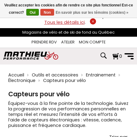
les
Veuillez accepter les cookies afin de rendre ce site plus fonctionnel Est-ce
flèches
haut
correct?
Oui
Non
En savoir plus sur les témoins (cookies) »
LIVRAISON GRATUITE
sur les commandes de plus de 74$*.
et
Tous les détails ici
.
bas
pour
Magasins de vélo et de ski de fond au Québec
sélectionner
le
PRENDRE RDV
ATELIER
MON COMPTE
résultat
disponible.
0
Appuyez
sur
Entrée
pour
Accueil
Outils et accessoires
Entrainement
accéder
Électronique
Capteurs pour vélo
au
résultat
Capteurs pour vélo
de
recherche
Équipez-vous à la fine pointe de la technologie. Suivez
sélectionné.
la progression de vos performances personnelles en
Les
temps réel et mesurez l'intensité de vos efforts à
utilisateurs
l’aide de capteurs électroniques : vitesse, cadence,
d'appareils
puissance et fréquence cardiaque.
tactiles
peuvent