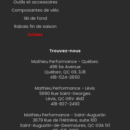
appareil qui enregistre en temps réel votre poul. Il
Outils et accessoires
se présente habituellement sous la forme d’une
Composantes de vélo
ceinture de fréquence cardiaque, comme le
Ski de fond
ANT+/BT de Giant
, et certaines montres et
Rabais fin de saison
bracelets incluent ce type de capteur. Pour voir
Soldes
votre fréquence cardiaque, il est nécessaire que
votre appareil de lecture (ordinateur de vélo,
cyclomètre, téléphone ou autre) puisse recevoir
Trouvez-nous
de l’information du capteur via Bluetooth ou ANT+.
Mathieu Performance - Québec
Connaître sa fréquence cardiaque en temps réel
496 1re Avenue
sert à mesurer l’effort qu’on déploie à vélo, à
Québec, QC G1L 3J8
418-524-2650
rouler en toute sécurité et à bonifier vos
entraînements.
Mathieu Performance - Lévis
5690 Rue Saint-Georges
Lévis, QC G6V 4M2
418-837-2493
Mathieu Performance - Saint-Augustin
3679 Rue de l'Hêtrière, suite 100
Saint-Augustin-de-Desmaures, QC G3A 1X1