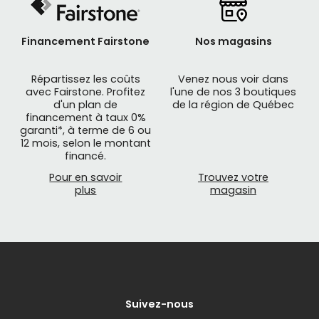
l’inclure, comme le
Ridesense ANT+/BLE de Giant
,
ou encore, être jumelé à un ordinateur de vélo par
Financement Fairstone
Nos magasins
Bluetooth ou ANT+.
Répartissez les coûts
Venez nous voir dans
Capteur de cadence
avec Fairstone. Profitez
l'une de nos 3 boutiques
d'un plan de
de la région de Québec
Un capteur de cadence sert à compter en temps
financement à taux 0%
réel le nombre de tours de pédalier que vous
garanti*, à terme de 6 ou
12 mois, selon le montant
ferez par minute si vous continuez de pédaler à la
financé.
même vitesse. L’unité de mesure utilisée est
Pour en savoir
Trouvez votre
appelée RPM (Rotation per minute). Un capteur
plus
magasin
de cadence s’installe habituellement sur le bras
de pédalier du vélo comme le
Sensor 2 de
Garmin
sans fil, sans aimant. Cette donnée est
particulièrement pertinente en entraînement
afin d’éviter des blessures aux genoux ou pour
améliorer ses performances.
Suivez-nous
Capteur de puissance