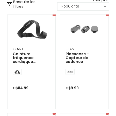
Trier par
Basculer les
se
filtres
servir
de
gestes
tels
que
toucher
et
glisser.
GIANT
GIANT
Ceinture
Ridesense -
fréquence
Capteur de
cardiaque
cadence
ANT+/BT
C$84.99
C$9.99