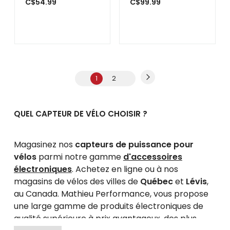
C$54.99
C$99.99
1
2
QUEL CAPTEUR DE VÉLO CHOISIR ?
Magasinez nos
capteurs de puissance pour
vélos
parmi notre gamme
d'accessoires
électroniques
. Achetez en ligne ou à nos
magasins de vélos des villes de
Québec
et
Lévis
,
au Canada. Mathieu Performance, vous propose
une large gamme de produits électroniques de
qualité supérieure à prix avantageux, des plus