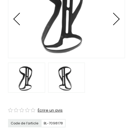
se
servir
de
gestes
tels
que
toucher
et
glisser.
Écrire un avis
Code de l'article
BL-7098178