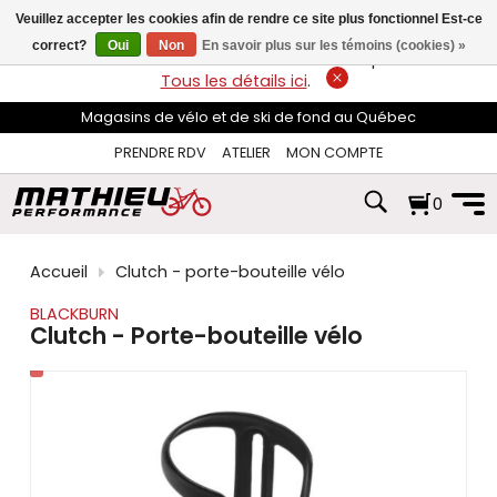
les
Veuillez accepter les cookies afin de rendre ce site plus fonctionnel Est-ce
flèches
haut
correct?
Oui
Non
En savoir plus sur les témoins (cookies) »
LIVRAISON GRATUITE
sur les commandes de plus de 74$*.
et
Tous les détails ici
.
bas
pour
Magasins de vélo et de ski de fond au Québec
sélectionner
le
PRENDRE RDV
ATELIER
MON COMPTE
résultat
disponible.
0
Appuyez
sur
Entrée
pour
Accueil
Clutch - porte-bouteille vélo
accéder
au
BLACKBURN
résultat
Clutch - Porte-bouteille vélo
de
recherche
sélectionné.
Les
utilisateurs
d'appareils
tactiles
peuvent