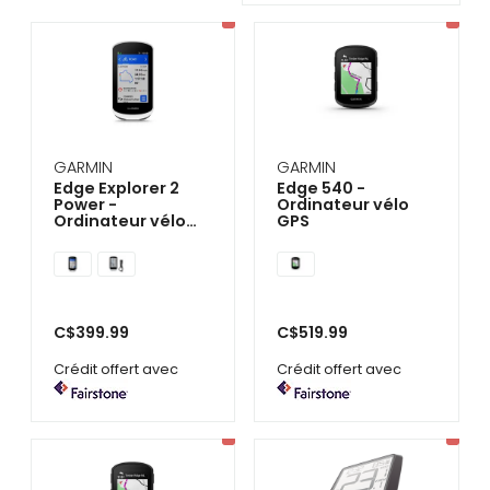
se
servir
de
gestes
tels
que
toucher
et
glisser.
GARMIN
GARMIN
Edge Explorer 2
Edge 540 -
Power -
Ordinateur vélo
Ordinateur vélo
GPS
GPS
C$399.99
C$519.99
Crédit offert avec
Crédit offert avec