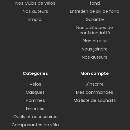
Nos Clubs de vélos
fond
itinéraire en cours de route. Ce type de
gps pour
Nos auteurs
Entretien de ski de fond
vélo
apporte une vraie liberté, surtout si vous
roulez dans des zones que vous connaissez moins.
Emploi
Garantie
Nos politiques de
Les modèles
GARMIN Edge
et
WAHOO ELEMNT
confidentialité
Roam
sont des références solides dans cette
Plan du site
catégorie.
Nous joindre
Nos auteurs
Compteur gps pour vélo orienté
performance
Catégories
Mon compte
Pour les cyclistes qui veulent progresser, un
compteur gps pour vélo
orienté performance
Vélos
S'inscrire
est un incontournable.
Casques
Mes commandes
Hommes
Ma liste de souhaits
Ces modèles offrent des données avancées
Femmes
comme la puissance, la cadence ou la fréquence
cardiaque. Ils permettent aussi de suivre des
Outils et accessoires
entraînements structurés et d'analyser en détail
Composantes de vélo