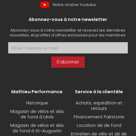
En vélo électrique, on privilégie une interface
Notre chaîne Youtube
simple et une bonne gestion des informations
liées à l'assistance.
Abonnez-vous à notre newsletter
Abonnez-vous à notre newsletter et recevez les dernières
Chez Mathieu Performance, c'est exactement ce
nouvelles, et profitez d'offres exclusives pour les membres.
qu'on valide avec vous pour vous orienter vers le
bon
gps pour vélo
.
S'abonner
Les types de gps pour vélo
disponibles
gps pour vélo avec navigation complète
Mathieu Performance
Service à la clientèle
Les
gps pour vélo
avec cartographie intégrée
Historique
Achats, expédition et
sont parfaits pour ceux qui aiment explorer ou
retours
Magasin de vélos et skis
rouler sans planification rigide.
de fond à Lévis
Financement Fairstone
Magasin de vélos et skis
Location ski de fond
Ils permettent de suivre un parcours, d'être guidé
de fond à St-Augustin
virage par virage et même de recalculer un
Entretien de vélo et ski de