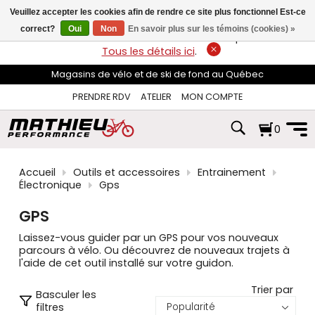
les
Veuillez accepter les cookies afin de rendre ce site plus fonctionnel Est-ce
flèches
haut
correct?
Oui
Non
En savoir plus sur les témoins (cookies) »
LIVRAISON GRATUITE
sur les commandes de plus de 74$*.
et
Tous les détails ici
.
bas
pour
Magasins de vélo et de ski de fond au Québec
sélectionner
le
PRENDRE RDV
ATELIER
MON COMPTE
résultat
disponible.
0
Appuyez
sur
Entrée
pour
Accueil
Outils et accessoires
Entrainement
accéder
Électronique
Gps
au
résultat
GPS
de
recherche
Laissez-vous guider par un GPS pour vos nouveaux
sélectionné.
parcours à vélo. Ou découvrez de nouveaux trajets à
Les
l'aide de cet outil installé sur votre guidon.
utilisateurs
d'appareils
Trier par
Basculer les
tactiles
filtres
peuvent