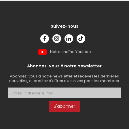
démonte-roue libre
brosse de nettoyage
trousse de purge
Suivez-nous
outil pour pédalier
coffre à outils
fourchette de redressement de disque
Notre chaîne Youtube
presse à piston
tournevis
Abonnez-vous à notre newsletter
pistolet à graisse
Abonnez-vous à notre newsletter et recevez les dernières
pince coupe-câbles
nouvelles, et profitez d'offres exclusives pour les membres.
support à chaîne
indicateur d'usure de chaîne
S'abonner
jeu de clé métrique
tablier de mécano