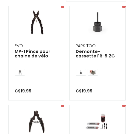
se
servir
de
gestes
tels
que
toucher
et
glisser.
EVO
PARK TOOL
MP-1 Pince pour
Démonte-
chaine de vélo
cassette FR-5.2G
C$19.99
C$19.99