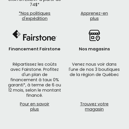
74$*
*Nos politiques
Apprenez-en
d'expédition
plus
Quels sont les outils de mécano de vélo ?
Financement Fairstone
Nos magasins
clé à pédales
clé dynamométrique
Répartissez les coûts
Venez nous voir dans
avec Fairstone. Profitez
l'une de nos 3 boutiques
clé hexagonale
d'un plan de
de la région de Québec
financement à taux 0%
clé à rayons
garanti*, à terme de 6 ou
clé à écrous
12 mois, selon le montant
financé.
clé à cônes
Pour en savoir
Trouvez votre
dérive-chaîne
plus
magasin
démonte-pédalier
démonte-cassette