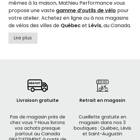
mêmes à la maison, Mathieu Performance vous
propose une vaste
gamme d’outils de vélo
pour
votre atelier. Achetez en ligne ou à nos magasins
de vélos des villes de
Québec
et
Lévis
, au Canada.
Des outils de marques robustes et fiables:
PARK
Lire plus
TOOL, ICETOOLZ, SUPER B, FINISH LINE, STAN'S NO
TUBES
et encore plus...
Livraison gratuite
Retrait en magasin
Pas de magasin près de
Cueillette gratuite en
chez vous ? Nous livrons
magasin dans nos 3
vos achats presque
boutiques : Québec, Lévis
partout au Canada
et Saint-Augustin
GRATUITEMENT à partir de