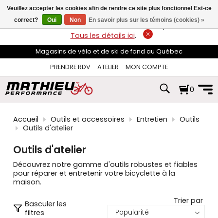
les
Veuillez accepter les cookies afin de rendre ce site plus fonctionnel Est-ce
flèches
haut
correct?
Oui
Non
En savoir plus sur les témoins (cookies) »
LIVRAISON GRATUITE
sur les commandes de plus de 74$*.
et
Tous les détails ici
.
bas
pour
Magasins de vélo et de ski de fond au Québec
sélectionner
le
PRENDRE RDV
ATELIER
MON COMPTE
résultat
disponible.
0
Appuyez
sur
Entrée
pour
Accueil
Outils et accessoires
Entretien
Outils
accéder
Outils d'atelier
au
résultat
Outils d'atelier
de
recherche
Découvrez notre gamme d'outils robustes et fiables
sélectionné.
pour réparer et entretenir votre bicyclette à la
Les
maison.
utilisateurs
d'appareils
Trier par
Basculer les
tactiles
filtres
peuvent