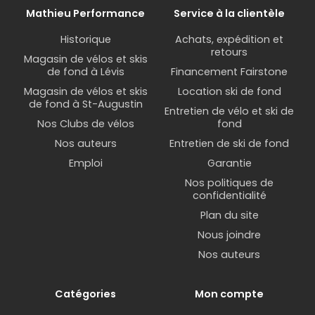
Équipez-vous d'un
pied de mécanique
pour
Mathieu Performance
Service à la clientèle
travailler debout sur votre vélo, dans votre atelier
à la maison.
Historique
Achats, expédition et
retours
Magasin de vélos et skis
Votre réparation est plus complexe?
Prenez un
de fond à Lévis
Financement Fairstone
rendez-vous ici
.
Magasin de vélos et skis
Location ski de fond
de fond à St-Augustin
Entretien de vélo et ski de
Nos Clubs de vélos
fond
Nos auteurs
Entretien de ski de fond
Emploi
Garantie
Nos politiques de
confidentialité
Plan du site
Nous joindre
Nos auteurs
Catégories
Mon compte