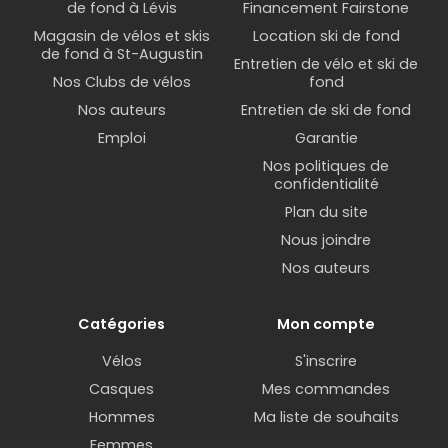
de fond à Lévis
Financement Fairstone
Choisir la bonne selle de vélo de route est
essentiel pour votre confort et pour éviter les
Magasin de vélos et skis
Location ski de fond
de fond à St-Augustin
douleurs et les blessures. Voici quelques conseils
Entretien de vélo et ski de
Nos Clubs de vélos
fond
pour vous aider à choisir la selle de vélo de route
qui conviendra le mieux à vos besoins :
Nos auteurs
Entretien de ski de fond
Emploi
Garantie
Largeur
Nos politiques de
confidentialité
Les selles de vélo de route pour homme et
Plan du site
femme peuvent avoir des largeurs différentes en
Nous joindre
raison des différences de morphologie entre les
Nos auteurs
deux sexes. En général, les selles pour femmes
ont une largeur de 155 mm ou moins, tandis que
les selles pour hommes ont une largeur de 130 à
Catégories
Mon compte
145 mm. Cependant, il est important de noter que
Vélos
S'inscrire
la largeur de la selle doit être choisie en fonction
de la distance entre les ischions de chaque
Casques
Mes commandes
individu, et pas seulement en fonction du sexe. Par
Hommes
Ma liste de souhaits
conséquent, il est recommandé de mesurer la
Femmes