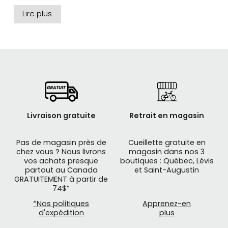
Performance, nous avons les plus grandes
Lire plus
marques de selles de route :
FIZIK, SELLE ITALIA,
SELLE ROYAL, SELLE SMP, WTB, GIANT, LIV
et plus
encore...
Livraison gratuite
Retrait en magasin
Pas de magasin près de
Cueillette gratuite en
chez vous ? Nous livrons
magasin dans nos 3
vos achats presque
boutiques : Québec, Lévis
partout au Canada
et Saint-Augustin
GRATUITEMENT à partir de
74$*
*Nos politiques
Apprenez-en
d'expédition
plus