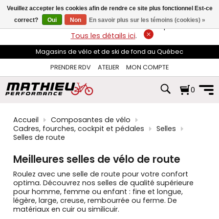
les
Veuillez accepter les cookies afin de rendre ce site plus fonctionnel Est-ce
flèches
haut
correct?
Oui
Non
En savoir plus sur les témoins (cookies) »
LIVRAISON GRATUITE
sur les commandes de plus de 74$*.
et
Tous les détails ici
.
bas
pour
Magasins de vélo et de ski de fond au Québec
sélectionner
le
PRENDRE RDV
ATELIER
MON COMPTE
résultat
disponible.
0
Appuyez
sur
Entrée
pour
Accueil
Composantes de vélo
accéder
Cadres, fourches, cockpit et pédales
Selles
au
Selles de route
résultat
de
Meilleures selles de vélo de route
recherche
sélectionné.
Roulez avec une selle de route pour votre confort
Les
optima. Découvrez nos selles de qualité supérieure
utilisateurs
pour homme, femme ou enfant : fine et longue,
d'appareils
légère, large, creuse, rembourrée ou ferme. De
tactiles
matériaux en cuir ou similicuir.
peuvent