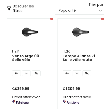
se
Trier par
Basculer les
servir
filtres
de
gestes
tels
que
toucher
et
glisser.
FIZIK
FIZIK
Vento Argo 00 -
Tempo Aliante R1 -
Selle vélo
Selle vélo route
C$399.99
C$309.99
Crédit offert avec
Crédit offert avec