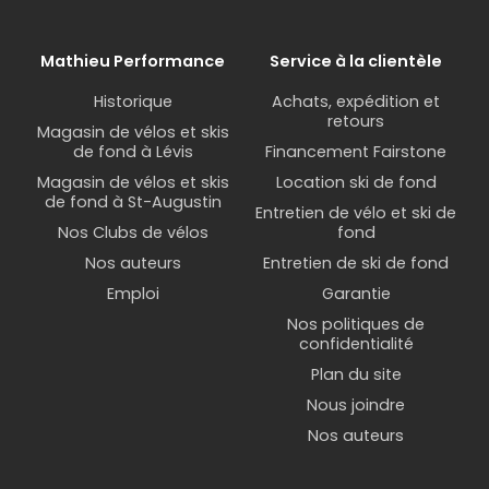
enfants
Mathieu Performance
Service à la clientèle
Avantages
Historique
Achats, expédition et
Facile à ranger
retours
Magasin de vélos et skis
Facile à installer
de fond à Lévis
Financement Fairstone
Peu couteux
Magasin de vélos et skis
Location ski de fond
de fond à St-Augustin
1 à 3 vélos selon le modèle choisi
Entretien de vélo et ski de
Nos Clubs de vélos
fond
Certains modèles se replient pour un
rangement compact.
Nos auteurs
Entretien de ski de fond
Emploi
Garantie
Certains porte-vélos de coffre sont
compatibles avec les véhicules munis
Nos politiques de
d'un aileron.
confidentialité
Avec une plateforme surélevée, il
Plan du site
n'obstrue pas la plaque
Nous joindre
d'immatriculation
Nos auteurs
Inconvénients