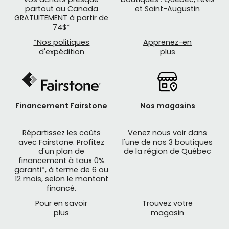
partout au Canada
et Saint-Augustin
GRATUITEMENT à partir de
74$*
*Nos politiques
Apprenez-en
d'expédition
plus
Les
porte-vélos de coffre
de voiture sont idéals
si vous recherchez un support léger, facile à
ranger et peu couteux. Ce type de support peut
transporter un à trois vélos et une charge totale
Financement Fairstone
Nos magasins
entre 32 et 60 kilogrammes, en fonction du
modèle choisi et du manufacturier. Afin de choisir
Répartissez les coûts
Venez nous voir dans
avec Fairstone. Profitez
l'une de nos 3 boutiques
le bon support de vélo pour coffre de voiture sur
d'un plan de
de la région de Québec
hayon, vous devez vérifier avec la fiche du
financement à taux 0%
manufacturier, car la compatibilité est différente
garanti*, à terme de 6 ou
12 mois, selon le montant
d’un véhicule à l’autre. Si vous avez un vélo à barre
financé.
basse, exemple : un BMX ou un vélo pour femme,
Pour en savoir
Trouvez votre
procurez-vous alors un adaptateur pour cadre
plus
magasin
afin d’installer le vélo plus facilement. Avant de
déplacer le véhicule, vérifiez que les roues des