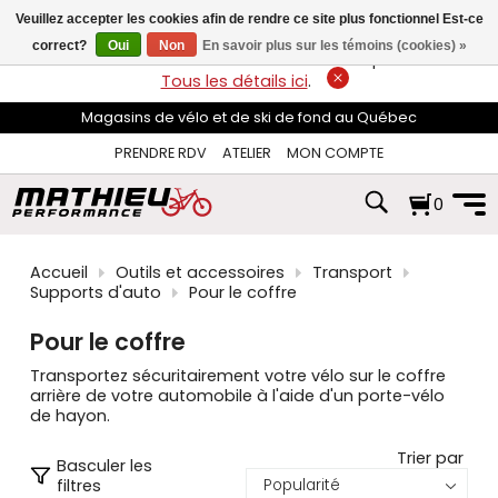
les
Veuillez accepter les cookies afin de rendre ce site plus fonctionnel Est-ce
flèches
haut
correct?
Oui
Non
En savoir plus sur les témoins (cookies) »
LIVRAISON GRATUITE
sur les commandes de plus de 74$*.
et
Tous les détails ici
.
bas
pour
Magasins de vélo et de ski de fond au Québec
sélectionner
le
PRENDRE RDV
ATELIER
MON COMPTE
résultat
disponible.
0
Appuyez
sur
Entrée
pour
Accueil
Outils et accessoires
Transport
accéder
Supports d'auto
Pour le coffre
au
résultat
Pour le coffre
de
recherche
Transportez sécuritairement votre vélo sur le coffre
sélectionné.
arrière de votre automobile à l'aide d'un porte-vélo
Les
de hayon.
utilisateurs
d'appareils
Trier par
Basculer les
tactiles
filtres
peuvent