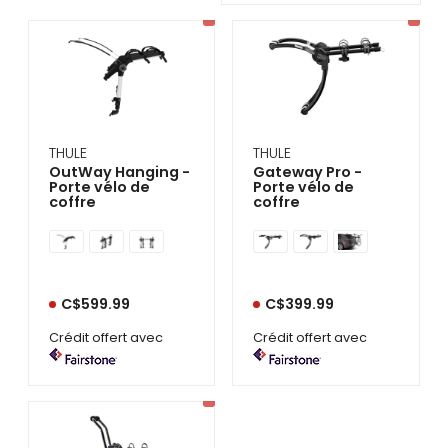
se
servir
de
gestes
tels
que
toucher
et
glisser.
THULE
THULE
OutWay Hanging -
Gateway Pro -
Porte vélo de
Porte vélo de
coffre
coffre
C$599.99
C$399.99
Crédit offert avec
Crédit offert avec