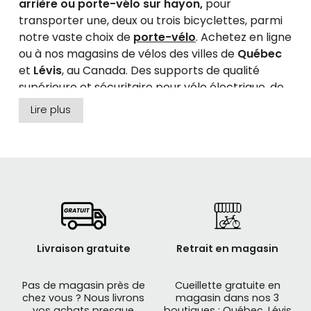
arrière ou porte-vélo sur hayon,
pour
transporter une, deux ou trois bicyclettes, parmi
notre vaste choix de
porte-vélo
. Achetez en ligne
ou à nos magasins de vélos des villes de
Québec
et
Lévis
, au Canada. Des supports de qualité
supérieure et sécuritaire pour vélo électrique, de
montagne, de route, fat bike, hybride. De grandes
Lire plus
marques :
THULE, SEASUCKER
.
Livraison gratuite
Retrait en magasin
Pas de magasin près de
Cueillette gratuite en
chez vous ? Nous livrons
magasin dans nos 3
vos achats presque
boutiques : Québec, Lévis