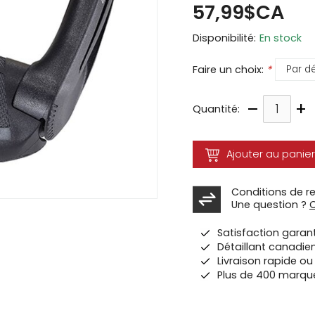
57,99$CA
ir
Disponibilité:
En stock
tes
e
Faire un choix:
*
cher
–
+
ser.
Quantité:
Ajouter au panier
Conditions de r
Une question ?
Satisfaction garan
Détaillant canadie
Livraison rapide o
Plus de 400 marqu