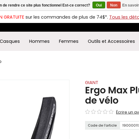
in de rendre ce site plus fonctionnel Est-ce correct?
Oui
Non
En savoir
ches
t
N GRATUITE
sur les commandes de plus de 74$*.
Tous les détai
s
r
ectionner
Casques
Hommes
Femmes
Outils et Accessoires
ultat
ponible.
uyez
o
rée
r
éder
GIANT
Ergo Max P
ultat
de vélo
herche
ectionné.
Écrire un av
isateurs
ppareils
Code de l'article
19000011
iles
vent