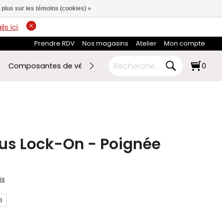
 plus sur les témoins (cookies) »
ls ici
.
Prendre RDV
Nos magasins
Atelier
Mon compte
Composantes de vélo
Ski de fond
RABAIS FIN DE SAI
0
lus Lock-On - Poignée
is
3