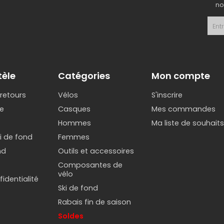
no
tèle
Catégories
Mon compte
 retours
Vélos
S'inscrire
e
Casques
Mes commandes
Hommes
Ma liste de souhait
ki de fond
Femmes
nd
Outils et accessoires
Composantes de
vélo
identialité
Ski de fond
Rabais fin de saison
Soldes