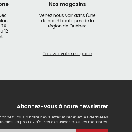
one
Nos magasins
avec
Venez nous voir dans l'une
plan
de nos 3 boutiques de la
 0%
région de Québec
u 12
nt
Trouvez votre magasin
Abonnez-vous à notre newsletter
bonnez-vous à notre newsletter et recevez les dernières
uvelles, et profitez d'offres exclusives pour les membres.