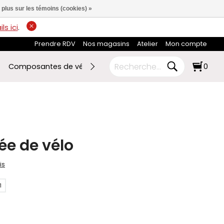
 plus sur les témoins (cookies) »
ls ici
.
Prendre RDV
Nos magasins
Atelier
Mon compte
Composantes de vélo
Ski de fond
RABAIS FIN DE SAI
0
ée de vélo
is
1