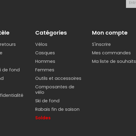
tèle
Catégories
Mon compte
 retours
Vélos
S'inscrire
e
Casques
Mes commandes
Hommes
Ma liste de souhait
ki de fond
Femmes
nd
Outils et accessoires
Composantes de
vélo
identialité
Ski de fond
Rabais fin de saison
Soldes