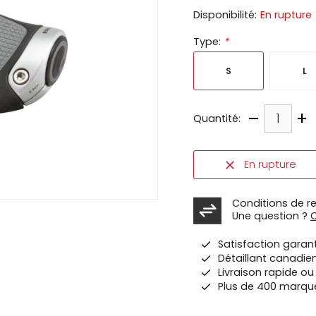
Disponibilité:
En rupture
ir
Type:
*
tes
e
S
L
cher
ser.
–
+
Quantité:
En rupture
Conditions de r
Une question ?
Satisfaction garan
Détaillant canadie
Livraison rapide o
Plus de 400 marqu