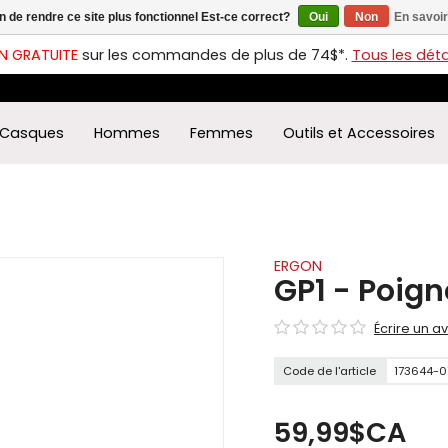
in de rendre ce site plus fonctionnel Est-ce correct?
Oui
Non
En savoir
ches
t
N GRATUITE
sur les commandes de plus de 74$*.
Tous les détai
s
r
ectionner
Casques
Hommes
Femmes
Outils et Accessoires
ultat
ponible.
uyez
rée
r
éder
ERGON
GP1 - Poign
ultat
Écrire un av
herche
ectionné.
Code de l'article
173644-0
isateurs
ppareils
iles
59,99$CA
vent