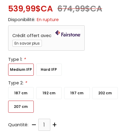
539,99$CA
674,99$CA
Disponibilité:
En rupture
Crédit offert avec
En savoir plus
Type 1:
*
Medium IFP
Hard IFP
Type 2:
*
187 cm
192 cm
197 cm
202 cm
207 cm
–
+
Quantité: