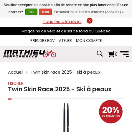
les
Veuillez accepter les cookies afin de rendre ce site plus fonctionnel Est-ce
flèches
haut
correct?
Oui
Non
En savoir plus sur les témoins (cookies) »
LIVRAISON GRATUITE
sur les commandes de plus de 74$*.
et
Tous les détails ici
.
bas
pour
Magasins de vélo et de ski de fond au Québec
sélectionner
le
PRENDRE RDV
ATELIER
MON COMPTE
résultat
disponible.
0
Appuyez
sur
Entrée
pour
Accueil
Twin skin race 2025 - ski à peaux
accéder
au
FISCHER
résultat
Twin Skin Race 2025 - Ski à peaux
de
recherche
sélectionné.
20%
Les
utilisateurs
de réduction
d'appareils
tactiles
peuvent