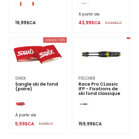
À partir de
19,99$CA
43,99$CA
54,99$CA
JUSQU'À -20%
SWIX
FISCHER
Sangle ski de fond
Race Pro CLassic
(paire)
IFP - Fixations de
ski fond classique
À partir de
5,59$CA
159,99$CA
6,99$CA