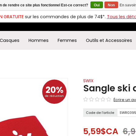
in de rendre ce site plus fonctionnel Est-ce correct?
Oui
Non
En savoir
ches
t
N GRATUITE
sur les commandes de plus de 74$*.
Tous les détai
s
r
ectionner
Casques
Hommes
Femmes
Outils et Accessoires
ultat
ponible.
uyez
rée
r
éder
SWIX
Sangle ski 
20%
ultat
de réduction
Écrire un av
herche
ectionné.
Code de l'article
SWR039
isateurs
ppareils
iles
5,59$CA
6,
vent