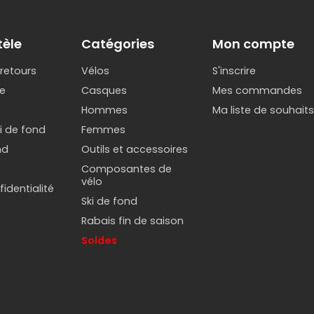
tèle
Catégories
Mon compte
 retours
Vélos
S'inscrire
e
Casques
Mes commandes
Hommes
Ma liste de souhait
ki de fond
Femmes
nd
Outils et accessoires
Composantes de
vélo
identialité
Ski de fond
Rabais fin de saison
Soldes