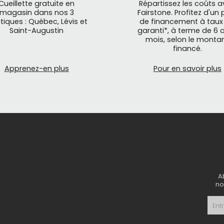
Cueillette gratuite en
Répartissez les coûts 
magasin dans nos 3
Fairstone. Profitez d'un 
tiques : Québec, Lévis et
de financement à taux
Saint-Augustin
garanti*, à terme de 6 o
mois, selon le monta
financé.
Apprenez-en plus
Pour en savoir plus
A
no