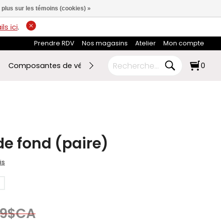
 plus sur les témoins (cookies) »
ls ici
.
Prendre RDV
Nos magasins
Atelier
Mon compte
Composantes de vélo
Ski de fond
RABAIS FIN DE SAI
0
de fond (paire)
is
5
99$CA