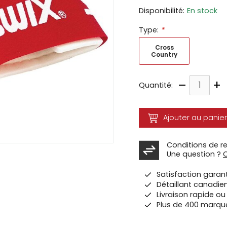
Disponibilité:
En stock
ir
Type:
*
tes
Cross
e
Country
cher
ser.
–
+
Quantité:
Ajouter au panier
Conditions de r
Une question ?
Satisfaction garan
Détaillant canadie
Livraison rapide o
Plus de 400 marqu