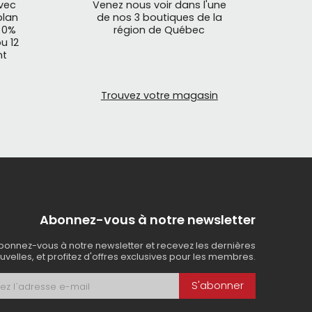
avec
Venez nous voir dans l'une
plan
de nos 3 boutiques de la
 0%
région de Québec
u 12
nt
Trouvez votre magasin
Abonnez-vous à notre newsletter
bonnez-vous à notre newsletter et recevez les dernières
uvelles, et profitez d'offres exclusives pour les membres.
S'abonner