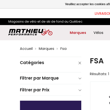
les
Veuillez accepter les cookies af
flè
hau
LIVRAISO
et
ba
Magasins de vélo et de ski de fond au Québec
pou
sél
le
Marques
Vélos
rés
dis
App
Accueil
Marques
Fsa
sur
Ent
FSA
pou
Catégories
acc
au
rés
Résultats: 1
de
Filtrer par Marque
rec
sél
Filtrer par Prix
Les
util
d'a
tact
peu