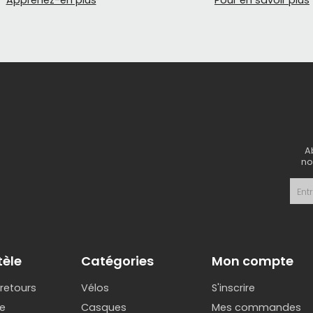
Apprenez-en plus
Pour en savoir plus
 la boutique Mathieu Performance:
aliers
ateaux
idons
es de selle
essoires cyclismes
A
no
tèle
Catégories
Mon compte
 retours
Vélos
S'inscrire
e
Casques
Mes commandes