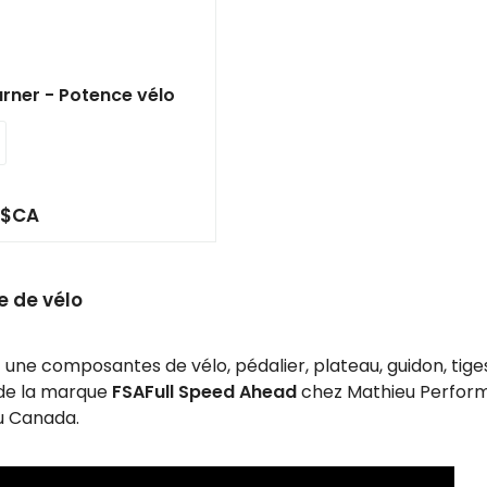
ir
tes
rner - Potence vélo
e
cher
ser.
9$CA
ce de vélo
une composantes de vélo, pédalier, plateau, guidon, tiges
 de la marque
FSA
Full Speed Ahead
chez Mathieu Perform
 Canada.