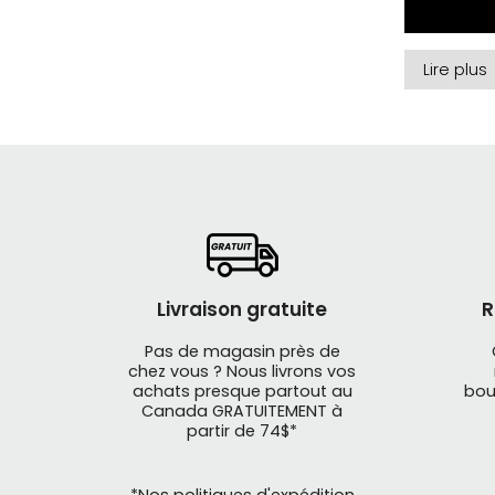
Lire plus
Livraison gratuite
R
Pas de magasin près de
chez vous ? Nous livrons vos
FSA
signif
achats presque partout au
bou
composa
Canada GRATUITEMENT à
partir de 74$*
ayant fait
La gamme 