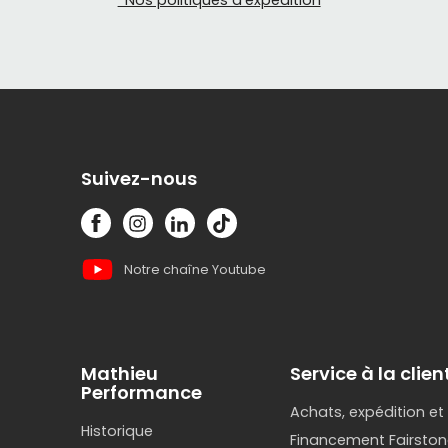
*Nos politiques d'expédition
ligne et à
péd
pl
gu
tig
acc
Suivez-nous
Notre chaîne Youtube
Mathieu
Service à la clien
Performance
Achats, expédition et
Historique
Financement Fairston