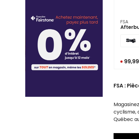
se
serv
de
ges
FSA
tels
Afterbu
qu
tou
et
glis
99,9
FSA : Piè
Magasinez 
cyclisme,
Québec au