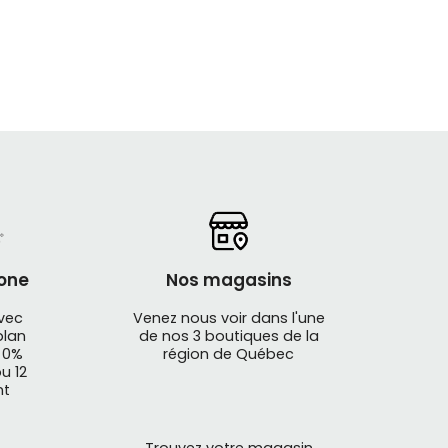
one
Nos magasins
avec
Venez nous voir dans l'une
plan
de nos 3 boutiques de la
mposants pour le cyclisme. La collection de
 0%
région de Québec
r montagne et de route, électrique et urbain,
u 12
nt
hose, Full Speed Ahead.
 et d'accessoires cyclismes, disponibles en