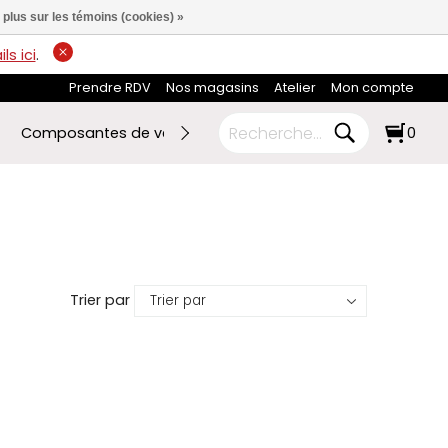
 plus sur les témoins (cookies) »
ls ici
.
Prendre RDV
Nos magasins
Atelier
Mon compte
Composantes de vélo
Ski de fond
RABAIS FIN DE SA
0
Trier par