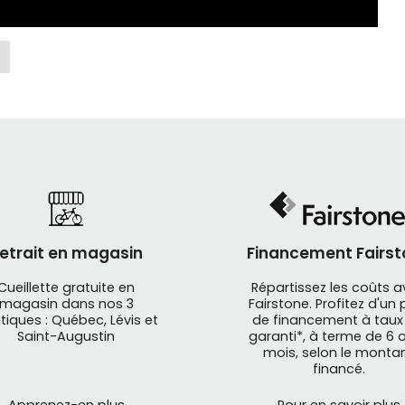
etrait en magasin
Financement Fairst
Cueillette gratuite en
Répartissez les coûts 
magasin dans nos 3
Fairstone. Profitez d'un 
ie
Full Speed Ahead
!
FSA
est une marque américaine de co
tiques : Québec, Lévis et
de financement à taux
nts
FSA
comprend des pièces de vélo de haute qualité pou
Saint-Augustin
garanti*, à terme de 6 o
mois, selon le monta
 leurs preuves en course, qui ne peuvent signifier qu'une c
financé.
de produits
FSA
est composée de pièces de remplacement