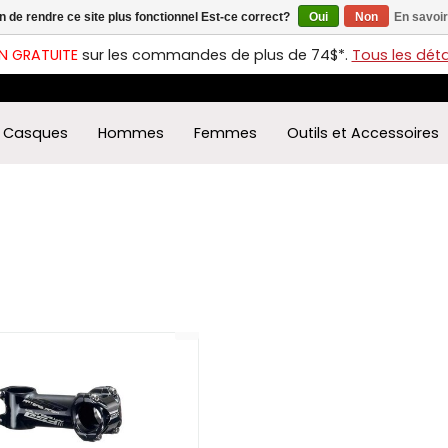
in de rendre ce site plus fonctionnel Est-ce correct?
Oui
Non
En savoir
ches
t
N GRATUITE
sur les commandes de plus de 74$*.
Tous les détai
s
r
ectionner
Casques
Hommes
Femmes
Outils et Accessoires
ultat
ponible.
uyez
rée
r
éder
ultat
herche
ectionné.
isateurs
ppareils
iles
vent