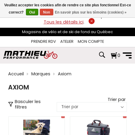
les
Veuillez accepter les cookies afin de rendre ce site plus fonctionnel Est-ce
flèches
haut
correct?
Oui
Non
En savoir plus sur les témoins (cookies) »
LIVRAISON GRATUITE
sur les commandes de plus de 74$*.
et
Tous les détails ici
.
bas
pour
Magasins de vélo et de ski de fond au Québec
sélectionner
le
PRENDRE RDV
ATELIER
MON COMPTE
résultat
disponible.
0
Appuyez
sur
Entrée
pour
Accueil
Marques
Axiom
accéder
au
AXIOM
résultat
de
recherche
Trier par
Basculer les
sélectionné.
filtres
Les
utilisateurs
d'appareils
tactiles
peuvent