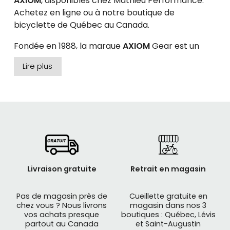
AXIOM
, disponibles chez Mathieu Performance.
Achetez en ligne ou à notre boutique de
bicyclette de Québec au Canada.
Fondée en 1988, la marque
AXIOM
Gear est un
fabricant d’accessoires de vélo.
AXIOM
est
Lire plus
synonyme de produits intuitifs, de matériaux
soigneusement sélectionnés et de conceptions
innovantes faciles à installer et à utiliser dans le
domaine du cyclisme.
Bikepacking AXIOM
Livraison gratuite
Retrait en magasin
Pas de magasin près de
Cueillette gratuite en
chez vous ? Nous livrons
magasin dans nos 3
vos achats presque
boutiques : Québec, Lévis
partout au Canada
et Saint-Augustin