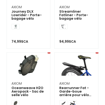
AXIOM
AXIOM
Journey DLX
Streamliner
Lowrider - Porte-
Fatliner - Porte-
bagage vélo
bagage vélo
74,99$CA
94,99$CA
AXIOM
AXIOM
Oceanweave H2O
Rearrunner Fat -
Aeropack - Sac de
Garde-boue
selle vélo
arrière pour vélo
Fat bike