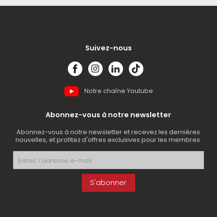
sacs et sacoches
paniers
de transport
porte-bagages
Suivez-nous
pompes
garde-boues
Notre chaîne Youtube
Abonnez-vous à notre newsletter
Abonnez-vous à notre newsletter et recevez les dernières
nouvelles, et profitez d'offres exclusives pour les membres.
S'abonner