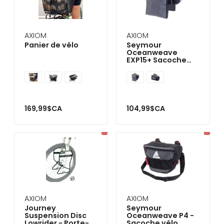
se
servir
de
gestes
AXIOM
AXIOM
tels
Panier de vélo
Seymour
que
Oceanweave
toucher
EXP15+ Sacoche
et
vélo
glisser.
169,99$CA
104,99$CA
AXIOM
AXIOM
Journey
Seymour
Suspension Disc
Oceanweave P4 -
Lowrider - Porte-
Sacoche vélo