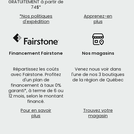
GRATUITEMENT à partir de
74$*
*Nos politiques
Apprenez-en
d'expédition
plus
Financement Fairstone
Nos magasins
Répartissez les coûts
Venez nous voir dans
AXIOM
utilise des matériaux respectueux de
avec Fairstone. Profitez
l'une de nos 3 boutiques
d'un plan de
de la région de Québec
l'environnement dans tous ces produits et
financement à taux 0%
emballages. Ces tissus sont exempts de métaux
garanti*, à terme de 6 ou
lourds et de colorants toxiques pour que la famille
12 mois, selon le montant
financé.
puisse les utiliser.
Pour en savoir
Trouvez votre
La gamme de produits
AXIOM
est composée
plus
magasin
d'accessoires cyclismes offerts en ligne et à la
boutique de vélo Mathieu Performance: