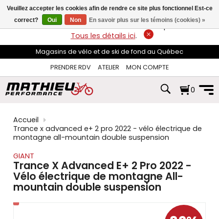
les
Veuillez accepter les cookies afin de rendre ce site plus fonctionnel Est-ce
flèches
haut
correct?
Oui
Non
En savoir plus sur les témoins (cookies) »
LIVRAISON GRATUITE
sur les commandes de plus de 74$*.
et
Tous les détails ici
.
bas
pour
Magasins de vélo et de ski de fond au Québec
sélectionner
le
PRENDRE RDV
ATELIER
MON COMPTE
résultat
disponible.
0
Appuyez
sur
Entrée
pour
Accueil
accéder
Trance x advanced e+ 2 pro 2022 - vélo électrique de
au
montagne all-mountain double suspension
résultat
de
GIANT
recherche
Trance X Advanced E+ 2 Pro 2022 -
sélectionné.
Vélo électrique de montagne All-
Les
mountain double suspension
utilisateurs
d'appareils
tactiles
peuvent