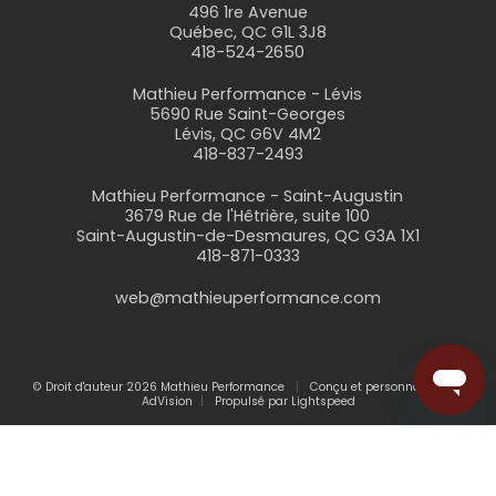
496 1re Avenue
Québec, QC G1L 3J8
418-524-2650
Mathieu Performance - Lévis
5690 Rue Saint-Georges
Lévis, QC G6V 4M2
418-837-2493
Mathieu Performance - Saint-Augustin
3679 Rue de l'Hêtrière, suite 100
Saint-Augustin-de-Desmaures, QC G3A 1X1
418-871-0333
web@mathieuperformance.com
© Droit d'auteur 2026 Mathieu Performance
Conçu et personnalisé par
AdVision
Propulsé par Lightspeed