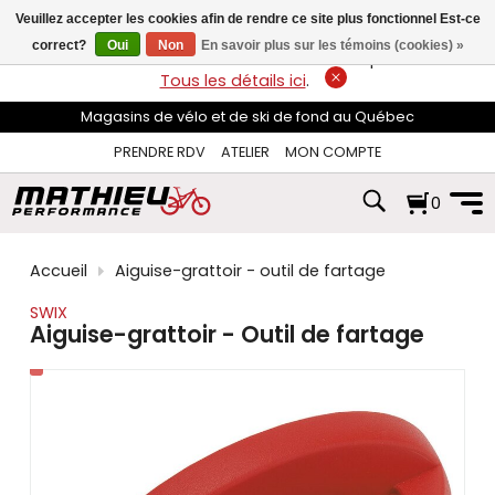
les
Veuillez accepter les cookies afin de rendre ce site plus fonctionnel Est-ce
flèches
haut
correct?
Oui
Non
En savoir plus sur les témoins (cookies) »
LIVRAISON GRATUITE
sur les commandes de plus de 74$*.
et
Tous les détails ici
.
bas
pour
Magasins de vélo et de ski de fond au Québec
sélectionner
le
PRENDRE RDV
ATELIER
MON COMPTE
résultat
disponible.
0
Appuyez
sur
Entrée
pour
Accueil
Aiguise-grattoir - outil de fartage
accéder
au
SWIX
résultat
Aiguise-grattoir - Outil de fartage
de
recherche
sélectionné.
Les
utilisateurs
d'appareils
tactiles
peuvent