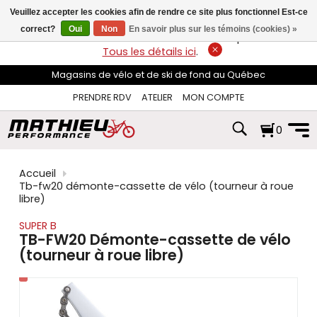
les
Veuillez accepter les cookies afin de rendre ce site plus fonctionnel Est-ce
flèches
haut
correct?
Oui
Non
En savoir plus sur les témoins (cookies) »
LIVRAISON GRATUITE
sur les commandes de plus de 74$*.
et
Tous les détails ici
.
bas
pour
Magasins de vélo et de ski de fond au Québec
sélectionner
le
PRENDRE RDV
ATELIER
MON COMPTE
résultat
disponible.
0
Appuyez
sur
Entrée
pour
Accueil
accéder
Tb-fw20 démonte-cassette de vélo (tourneur à roue
au
libre)
résultat
de
SUPER B
recherche
TB-FW20 Démonte-cassette de vélo
sélectionné.
(tourneur à roue libre)
Les
utilisateurs
d'appareils
tactiles
peuvent