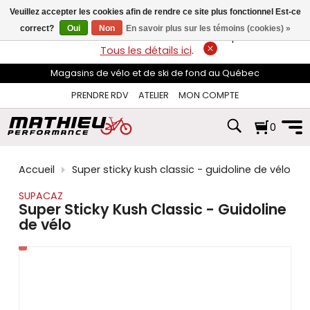
les
Veuillez accepter les cookies afin de rendre ce site plus fonctionnel Est-ce
flèches
haut
correct?
Oui
Non
En savoir plus sur les témoins (cookies) »
LIVRAISON GRATUITE
sur les commandes de plus de 74$*.
et
Tous les détails ici
.
bas
pour
Magasins de vélo et de ski de fond au Québec
sélectionner
le
PRENDRE RDV
ATELIER
MON COMPTE
résultat
disponible.
0
Appuyez
sur
Entrée
pour
Accueil
Super sticky kush classic - guidoline de vélo
accéder
au
SUPACAZ
résultat
Super Sticky Kush Classic - Guidoline
de
de vélo
recherche
sélectionné.
Les
utilisateurs
d'appareils
tactiles
peuvent