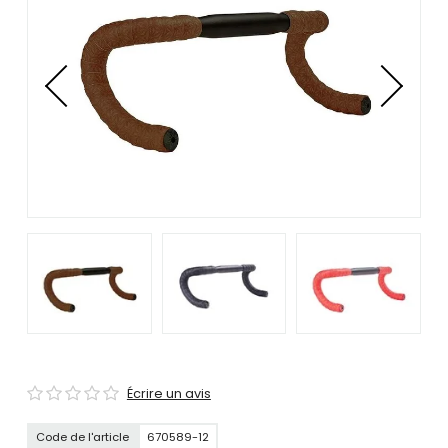
se
servir
de
gestes
tels
que
toucher
et
glisser.
Écrire un avis
Code de l'article
670589-12