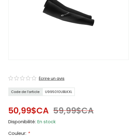
se
servir
de
gestes
tels
que
toucher
et
glisser.
Écrire un avis
Code de l'article
U995010UBLKXL
50,99$CA
59,99$CA
Disponibilité:
En stock
Couleur:
*