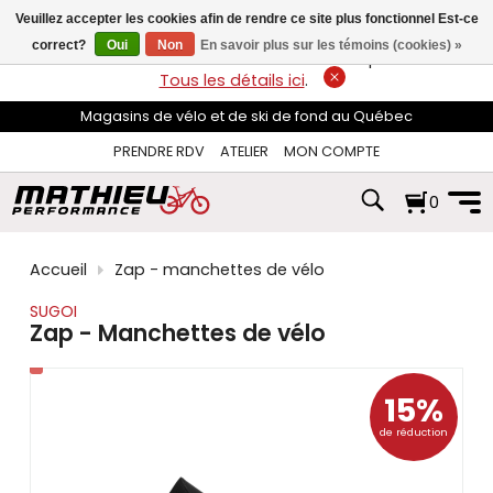
les
Veuillez accepter les cookies afin de rendre ce site plus fonctionnel Est-ce
flèches
haut
correct?
Oui
Non
En savoir plus sur les témoins (cookies) »
LIVRAISON GRATUITE
sur les commandes de plus de 74$*.
et
Tous les détails ici
.
bas
pour
Magasins de vélo et de ski de fond au Québec
sélectionner
le
PRENDRE RDV
ATELIER
MON COMPTE
résultat
disponible.
0
Appuyez
sur
Entrée
pour
Accueil
Zap - manchettes de vélo
accéder
au
SUGOI
résultat
Zap - Manchettes de vélo
de
recherche
sélectionné.
15%
Les
utilisateurs
de réduction
d'appareils
tactiles
peuvent