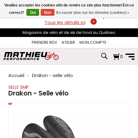
les
Veuillez accepter les cookies afin de rendre ce site plus fonctionnel Est-ce
flèches
haut
correct?
Oui
Non
En savoir plus sur les témoins (cookies) »
LIVRAISON GRATUITE
sur les commandes de plus de 74$*.
et
Tous les détails ici
.
bas
pour
Magasins de vélo et de ski de fond au Québec
sélectionner
le
PRENDRE RDV
ATELIER
MON COMPTE
résultat
disponible.
0
Appuyez
sur
Entrée
pour
Accueil
Drakon - selle vélo
accéder
au
SELLE SMP
résultat
Drakon - Selle vélo
de
recherche
sélectionné.
Les
utilisateurs
d'appareils
tactiles
peuvent