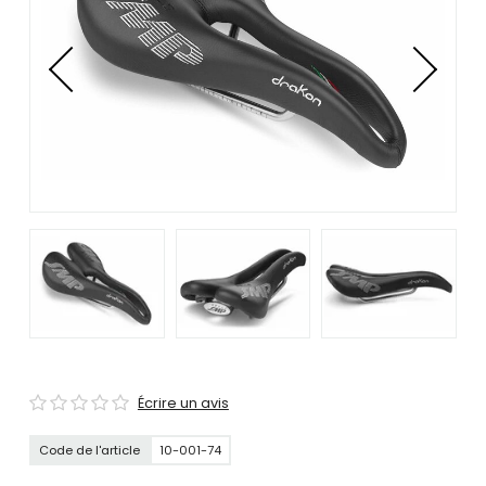
se
servir
de
gestes
tels
que
toucher
et
glisser.
Écrire un avis
Code de l'article
10-001-74