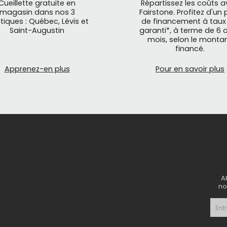
Cueillette gratuite en
Répartissez les coûts 
magasin dans nos 3
Fairstone. Profitez d'un 
tiques : Québec, Lévis et
de financement à taux
Saint-Augustin
garanti*, à terme de 6 o
mois, selon le monta
financé.
Apprenez-en plus
Pour en savoir plus
A
no