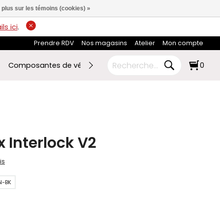
 plus sur les témoins (cookies) »
ls ici
.
Prendre RDV
Nos magasins
Atelier
Mon compte
Composantes de vélo
Ski de fond
RABAIS FIN DE SAI
0
 Interlock V2
is
N-BK