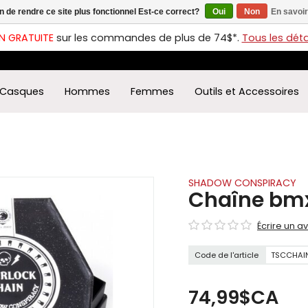
in de rendre ce site plus fonctionnel Est-ce correct?
Oui
Non
En savoir
ches
t
N GRATUITE
sur les commandes de plus de 74$*.
Tous les détai
s
r
ectionner
Casques
Hommes
Femmes
Outils et Accessoires
ultat
ponible.
uyez
rée
r
éder
SHADOW CONSPIRACY
Chaîne bmx
ultat
Écrire un av
herche
ectionné.
Code de l'article
TSCCHAI
isateurs
ppareils
iles
74,99$CA
vent