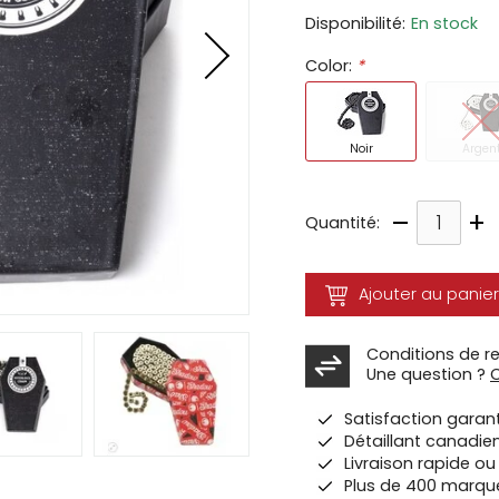
Disponibilité:
En stock
ir
Color:
*
tes
e
cher
Noir
Argen
ser.
–
+
Quantité:
Ajouter au panier
Conditions de r
Une question ?
Satisfaction garan
Détaillant canadie
Livraison rapide o
Plus de 400 marqu