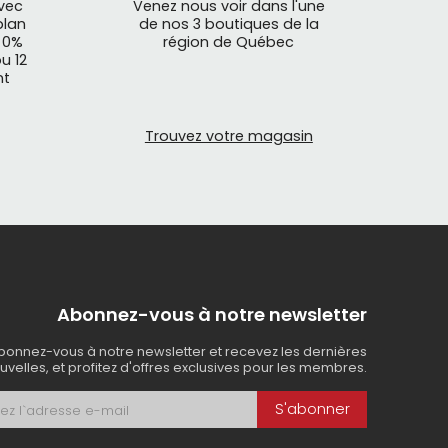
avec
Venez nous voir dans l'une
plan
de nos 3 boutiques de la
 0%
région de Québec
u 12
nt
Trouvez votre magasin
Abonnez-vous à notre newsletter
bonnez-vous à notre newsletter et recevez les dernières
uvelles, et profitez d'offres exclusives pour les membres.
S'abonner