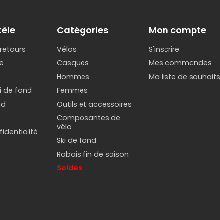
tèle
Catégories
Mon compte
 retours
Vélos
S'inscrire
e
Casques
Mes commandes
Hommes
Ma liste de souhait
ki de fond
Femmes
nd
Outils et accessoires
Composantes de
vélo
identialité
Ski de fond
Rabais fin de saison
Soldes