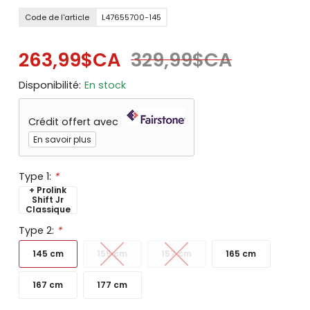
Code de l'article
L47655700-145
263,99$CA
329,99$CA
Disponibilité:
En stock
Crédit offert avec
En savoir plus
Type 1:
*
+ Prolink
Shift Jr
Classique
Type 2:
*
145 cm
155 cm
157 cm
165 cm
167 cm
177 cm