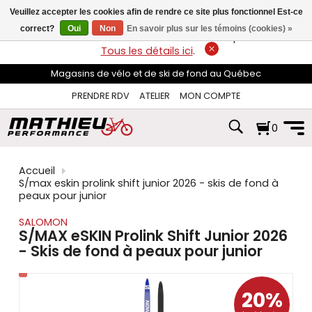
les
Veuillez accepter les cookies afin de rendre ce site plus fonctionnel Est-ce
flèches
haut
correct?
Oui
Non
En savoir plus sur les témoins (cookies) »
LIVRAISON GRATUITE
sur les commandes de plus de 74$*.
et
Tous les détails ici
.
bas
pour
Magasins de vélo et de ski de fond au Québec
sélectionner
le
PRENDRE RDV
ATELIER
MON COMPTE
résultat
disponible.
0
Appuyez
sur
Entrée
pour
Accueil
accéder
S/max eskin prolink shift junior 2026 - skis de fond à
au
peaux pour junior
résultat
de
SALOMON
recherche
S/MAX eSKIN Prolink Shift Junior 2026
sélectionné.
- Skis de fond à peaux pour junior
Les
utilisateurs
d'appareils
tactiles
20%
peuvent