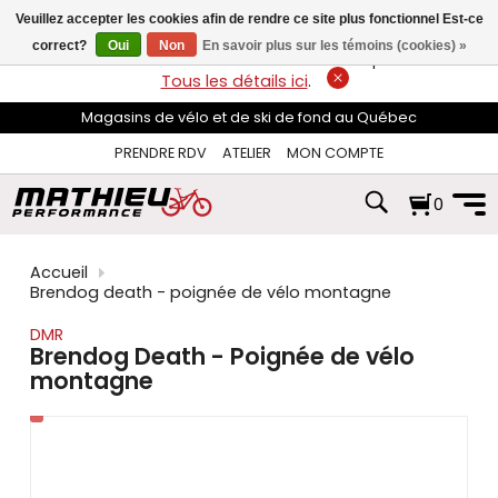
les
Veuillez accepter les cookies afin de rendre ce site plus fonctionnel Est-ce
flèches
haut
correct?
Oui
Non
En savoir plus sur les témoins (cookies) »
LIVRAISON GRATUITE
sur les commandes de plus de 74$*.
et
Tous les détails ici
.
bas
pour
Magasins de vélo et de ski de fond au Québec
sélectionner
le
PRENDRE RDV
ATELIER
MON COMPTE
résultat
disponible.
0
Appuyez
sur
Entrée
pour
Accueil
accéder
Brendog death - poignée de vélo montagne
au
résultat
DMR
de
Brendog Death - Poignée de vélo
recherche
montagne
sélectionné.
Les
utilisateurs
d'appareils
tactiles
peuvent