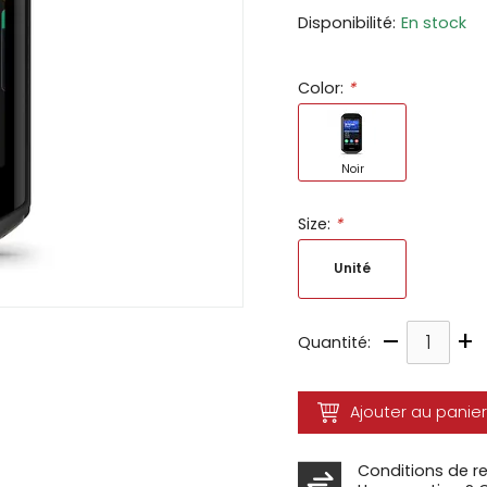
Disponibilité:
En stock
ir
tes
Color:
*
e
cher
ser.
Noir
Size:
*
Unité
–
+
Quantité:
Ajouter au panier
Conditions de r