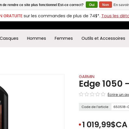
in de rendre ce site plus fonctionnel Est-ce correct?
Oui
Non
En savoir
ches
t
N GRATUITE
sur les commandes de plus de 74$*.
Tous les détai
s
r
ectionner
Casques
Hommes
Femmes
Outils et Accessoires
ultat
ponible.
uyez
rée
r
éder
GARMIN
Edge 1050 -
ultat
Écrire un av
herche
ectionné.
Code de l'article
650518-0
isateurs
ppareils
iles
1 019,99$CA
vent