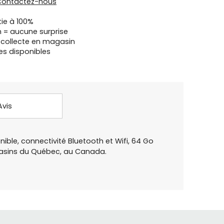
Contactez-nous
tie à 100%
n = aucune surprise
u collecte en magasin
es disponibles
Avis
ible, connectivité Bluetooth et Wifi, 64 Go
gasins du Québec, au Canada.