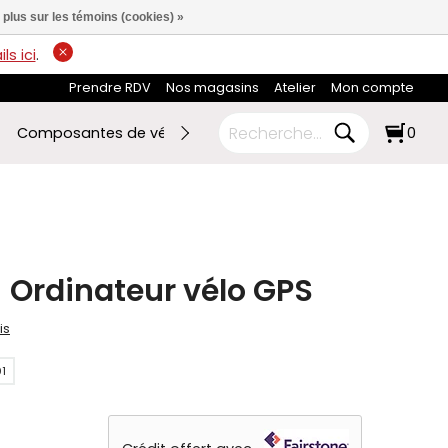
 plus sur les témoins (cookies) »
ls ici
.
Prendre RDV
Nos magasins
Atelier
Mon compte
Composantes de vélo
Ski de fond
RABAIS FIN DE SAI
0
 Ordinateur vélo GPS
is
1