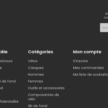
A
no
tèle
Catégories
Mon compte
 retours
Vélos
S'inscrire
e
Casques
Mes commandes
Hommes
Ma liste de souhait
ki de fond
Femmes
nd
Outils et accessoires
Composantes de
vélo
identialité
Ski de fond