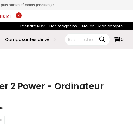
 plus sur les témoins (cookies) »
ls ici
.
Prendre RDV
Nos magasins
Atelier
Mon compte
Composantes de vélo
Ski de fond
RABAIS FIN DE SAI
0
er 2 Power - Ordinateur
is
01