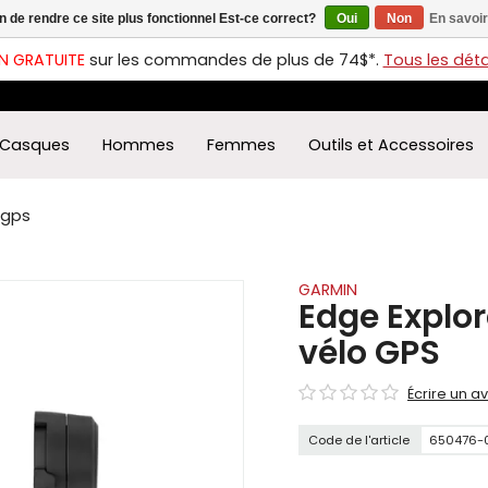
in de rendre ce site plus fonctionnel Est-ce correct?
Oui
Non
En savoir
ches
t
N GRATUITE
sur les commandes de plus de 74$*.
Tous les détai
s
r
ectionner
Casques
Hommes
Femmes
Outils et Accessoires
ultat
ponible.
uyez
 gps
rée
r
éder
GARMIN
Edge Explor
ultat
vélo GPS
herche
ectionné.
Écrire un av
isateurs
ppareils
Code de l'article
650476-
iles
vent