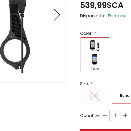
539,99$CA
ir
Disponibilité:
En stock
tes
e
Color:
*
cher
ser.
Blanc
Size:
*
Unité
Bundl
–
+
Quantité: