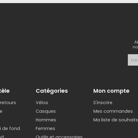
A
no
tèle
Catégories
Mon compte
 retours
Vélos
S'inscrire
e
Casques
Mes commandes
Hommes
Ma liste de souhait
ki de fond
Femmes
nd
Outils et accessoires