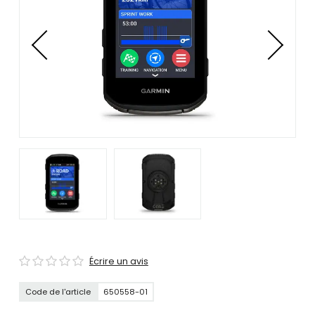
se
servir
de
gestes
tels
que
toucher
et
glisser.
Écrire un avis
Code de l'article
650558-01