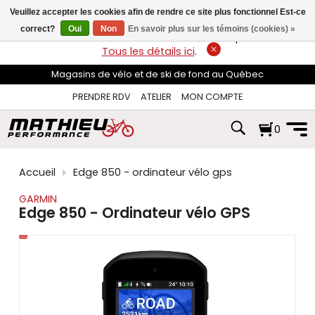
les
Veuillez accepter les cookies afin de rendre ce site plus fonctionnel Est-ce
flèches
haut
correct?
Oui
Non
En savoir plus sur les témoins (cookies) »
LIVRAISON GRATUITE
sur les commandes de plus de 74$*.
et
Tous les détails ici
.
bas
pour
Magasins de vélo et de ski de fond au Québec
sélectionner
le
PRENDRE RDV
ATELIER
MON COMPTE
résultat
disponible.
0
Appuyez
sur
Entrée
pour
Accueil
Edge 850 - ordinateur vélo gps
accéder
au
GARMIN
résultat
Edge 850 - Ordinateur vélo GPS
de
recherche
sélectionné.
Les
utilisateurs
d'appareils
tactiles
peuvent