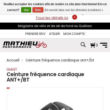
les
Veuillez accepter les cookies afin de rendre ce site plus fonctionnel Est-ce
flèches
haut
correct?
Oui
Non
En savoir plus sur les témoins (cookies) »
LIVRAISON GRATUITE
sur les commandes de plus de 74$*.
et
Tous les détails ici
.
bas
pour
Magasins de vélo et de ski de fond au Québec
sélectionner
le
PRENDRE RDV
ATELIER
MON COMPTE
résultat
disponible.
0
Appuyez
sur
Entrée
pour
Accueil
Ceinture fréquence cardiaque ant+/bt
accéder
au
GIANT
résultat
Ceinture fréquence cardiaque
de
ANT+/BT
recherche
sélectionné.
Les
utilisateurs
d'appareils
tactiles
peuvent