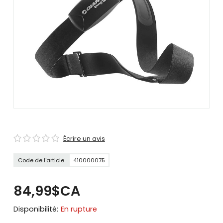
se
servir
de
gestes
tels
que
toucher
et
glisser.
Écrire un avis
Code de l'article
410000075
84,99$CA
Disponibilité:
En rupture