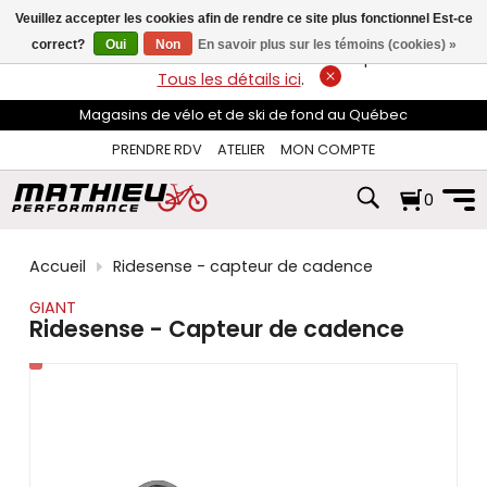
les
Veuillez accepter les cookies afin de rendre ce site plus fonctionnel Est-ce
flèches
haut
correct?
Oui
Non
En savoir plus sur les témoins (cookies) »
LIVRAISON GRATUITE
sur les commandes de plus de 74$*.
et
Tous les détails ici
.
bas
pour
Magasins de vélo et de ski de fond au Québec
sélectionner
le
PRENDRE RDV
ATELIER
MON COMPTE
résultat
disponible.
0
Appuyez
sur
Entrée
pour
Accueil
Ridesense - capteur de cadence
accéder
au
GIANT
résultat
Ridesense - Capteur de cadence
de
recherche
sélectionné.
Les
utilisateurs
d'appareils
tactiles
peuvent