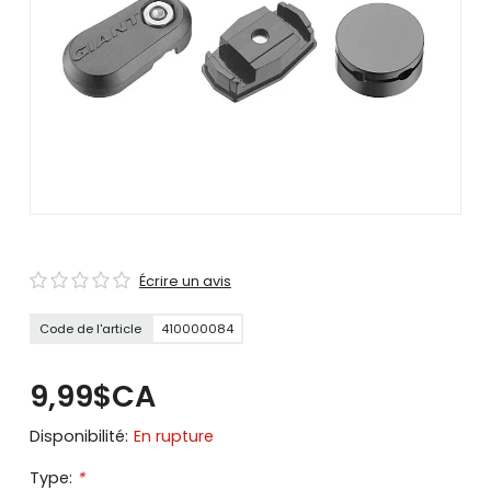
se
servir
de
gestes
tels
que
toucher
et
glisser.
Écrire un avis
Code de l'article
410000084
9,99$CA
Disponibilité:
En rupture
Type:
*