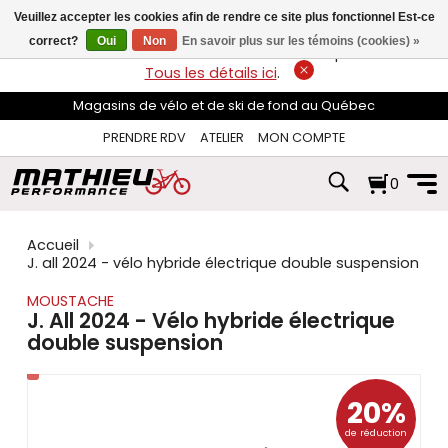
les
Veuillez accepter les cookies afin de rendre ce site plus fonctionnel Est-ce
flèches
haut
correct?
Oui
Non
En savoir plus sur les témoins (cookies) »
LIVRAISON GRATUITE
sur les commandes de plus de 74$*.
et
Tous les détails ici
.
bas
pour
Magasins de vélo et de ski de fond au Québec
sélectionner
le
PRENDRE RDV
ATELIER
MON COMPTE
résultat
disponible.
0
Appuyez
sur
Entrée
pour
Accueil
accéder
J. all 2024 - vélo hybride électrique double suspension
au
résultat
MOUSTACHE
de
J. All 2024 - Vélo hybride électrique
recherche
double suspension
sélectionné.
Les
utilisateurs
d'appareils
20%
tactiles
de réduction
peuvent