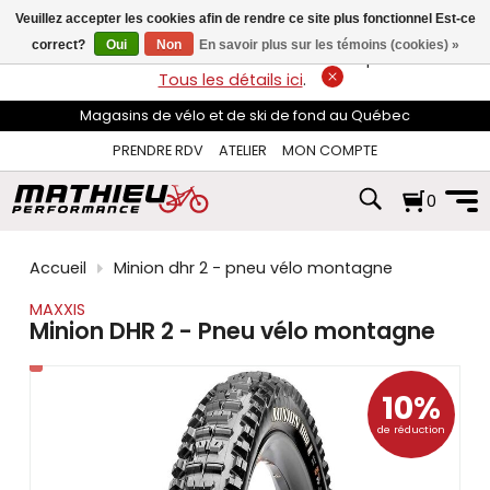
les
Veuillez accepter les cookies afin de rendre ce site plus fonctionnel Est-ce
flèches
haut
correct?
Oui
Non
En savoir plus sur les témoins (cookies) »
LIVRAISON GRATUITE
sur les commandes de plus de 74$*.
et
Tous les détails ici
.
bas
pour
Magasins de vélo et de ski de fond au Québec
sélectionner
le
PRENDRE RDV
ATELIER
MON COMPTE
résultat
disponible.
0
Appuyez
sur
Entrée
pour
Accueil
Minion dhr 2 - pneu vélo montagne
accéder
au
MAXXIS
résultat
Minion DHR 2 - Pneu vélo montagne
de
recherche
sélectionné.
10%
Les
utilisateurs
de réduction
d'appareils
tactiles
peuvent