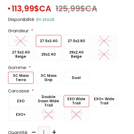
113,99$CA
125,99$CA
Disponibilité:
En stock
Grandeur:
*
26x2.30
27.5x2.40
27.5x2.80
29x2.30
27.5x2.40
29x2.40
29x2.40
20x2.30
Beige
Beige
Gomme:
*
3C Maxx
3C Maxx
Dual
Terra
Grip
Carcasse:
*
Double
EXO Wide
EXO+ Wide
EXO
Down Wide
Trail
Trail
Trail
Double
Rigide
EXO+
Down
60TPI
–
+
Quantité: