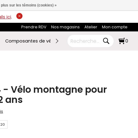
 plus sur les témoins (cookies) »
ls ici
.
Prendre RDV
Nos magasins
Atelier
Mon compte
Composantes de vélo
Ski de fond
RABAIS FIN DE SAI
0
4 - Vélo montagne pour
12 ans
is
120