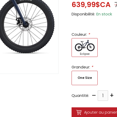
639,99$CA
ir
Disponibilité:
En stock
tes
e
cher
Couleur:
*
ser.
Eclipse
Grandeur:
*
One Size
–
+
Quantité:
Ajouter au panier