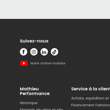
Suivez-nous
Notre chaîne Youtube
Mathieu
Service à la clien
Performance
Achats, expédition et
Historique
Financement Fairston
Magasin de vélos et skis