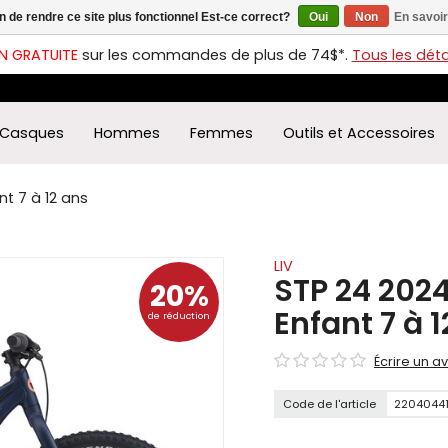
in de rendre ce site plus fonctionnel Est-ce correct?
Oui
Non
En savoir
ches
t
N GRATUITE
sur les commandes de plus de 74$*.
Tous les détai
s
r
ectionner
Casques
Hommes
Femmes
Outils et Accessoires
ultat
ponible.
uyez
t 7 à 12 ans
rée
r
éder
LIV
STP 24 202
20%
ultat
Enfant 7 à 
de réduction
herche
ectionné.
Écrire un av
isateurs
ppareils
Code de l'article
2204044
iles
vent