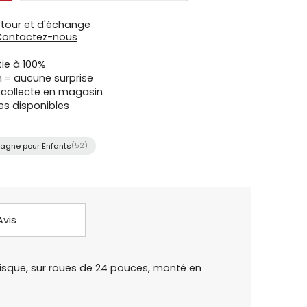
etour et d'échange
Contactez-nous
tie à 100%
n = aucune surprise
u collecte en magasin
es disponibles
agne pour Enfants
(52)
Avis
disque, sur roues de 24 pouces, monté en