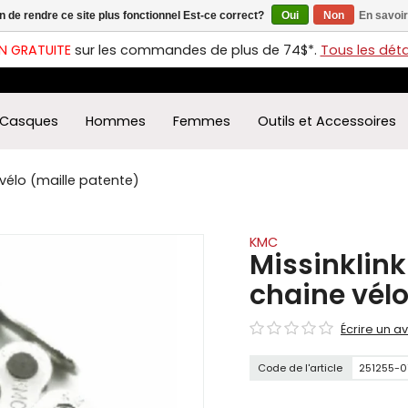
in de rendre ce site plus fonctionnel Est-ce correct?
Oui
Non
En savoir
ches
t
N GRATUITE
sur les commandes de plus de 74$*.
Tous les détai
s
r
ectionner
Casques
Hommes
Femmes
Outils et Accessoires
ultat
ponible.
uyez
 vélo (maille patente)
rée
r
éder
KMC
Missinklink
ultat
chaine vélo
herche
ectionné.
Écrire un av
isateurs
ppareils
Code de l'article
251255-0
iles
vent