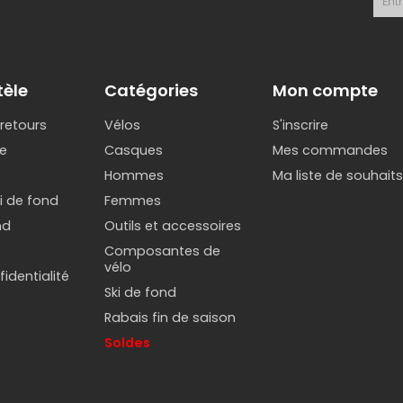
tèle
Catégories
Mon compte
 retours
Vélos
S'inscrire
e
Casques
Mes commandes
Hommes
Ma liste de souhait
ki de fond
Femmes
nd
Outils et accessoires
Composantes de
vélo
identialité
Ski de fond
Rabais fin de saison
Soldes