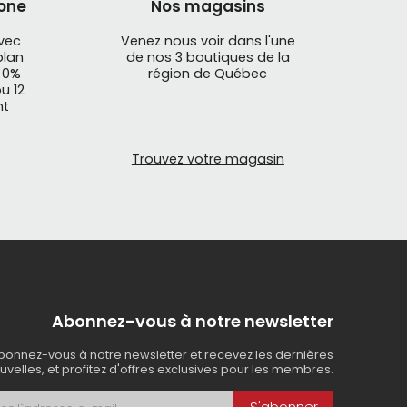
one
Nos magasins
avec
Venez nous voir dans l'une
plan
de nos 3 boutiques de la
 0%
région de Québec
u 12
nt
Trouvez votre magasin
Abonnez-vous à notre newsletter
bonnez-vous à notre newsletter et recevez les dernières
uvelles, et profitez d'offres exclusives pour les membres.