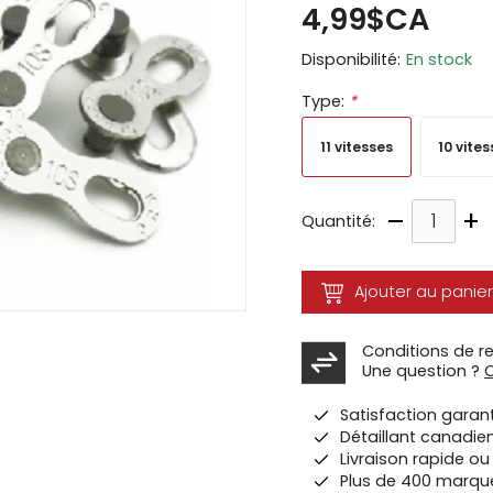
4,99$CA
ir
Disponibilité:
En stock
tes
Type:
*
e
cher
11 vitesses
10 vites
ser.
–
+
Quantité:
Ajouter au panier
Conditions de r
Une question ?
Satisfaction garan
Détaillant canadie
Livraison rapide o
Plus de 400 marqu