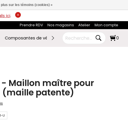
 plus sur les témoins (cookies) »
ls ici
.
Prendre RDV
Nos magasins
Atelier
Mon compte
Composantes de vélo
Ski de fond
RABAIS FIN DE SAI
0
 - Maillon maître pour
 (maille patente)
is
1-U