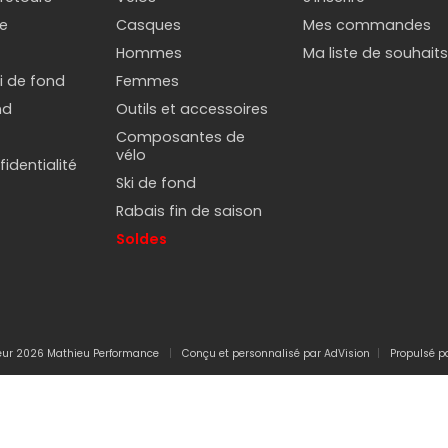
e
Casques
Mes commandes
Hommes
Ma liste de souhait
ki de fond
Femmes
nd
Outils et accessoires
Composantes de
vélo
identialité
Ski de fond
Rabais fin de saison
Soldes
teur 2026 Mathieu Performance
Conçu et personnalisé par
AdVision
Propulsé p