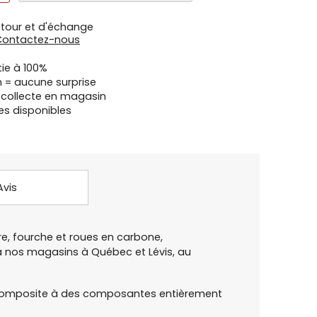
etour et d'échange
Contactez-nous
tie à 100%
n = aucune surprise
u collecte en magasin
es disponibles
Avis
e, fourche et roues en carbone,
 à nos magasins à Québec et Lévis, au
en composite à des composantes entièrement