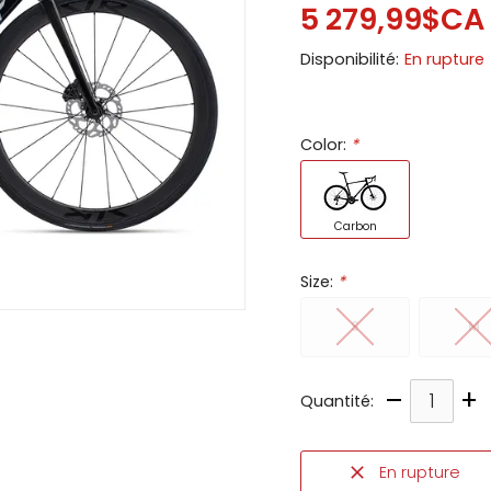
5 279,99$CA
ir
Disponibilité:
En rupture
tes
e
cher
Color:
*
ser.
Carbon
Size:
*
S
M
–
+
Quantité:
En rupture