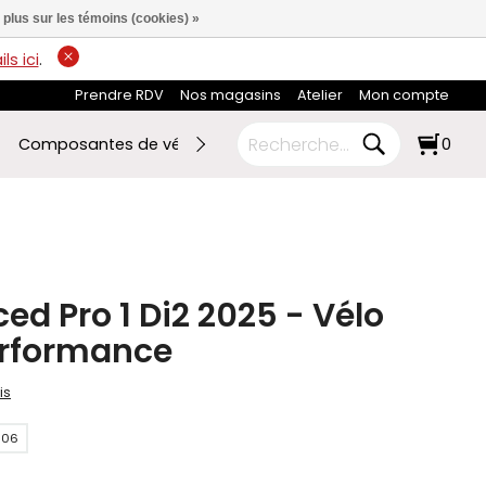
 plus sur les témoins (cookies) »
ls ici
.
Prendre RDV
Nos magasins
Atelier
Mon compte
Composantes de vélo
Ski de fond
RABAIS FIN DE SAI
0
d Pro 1 Di2 2025 - Vélo
erformance
is
106