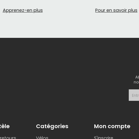
Apprenez-en plus
Pour en savoir plus
A
no
tèle
Catégories
Mon compte
 retours
Vélos
S'inscrire