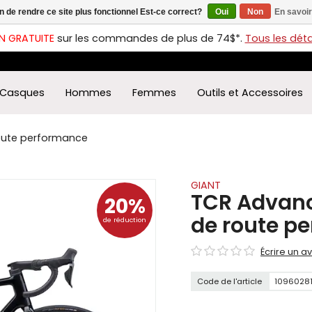
in de rendre ce site plus fonctionnel Est-ce correct?
Oui
Non
En savoir
ches
t
N GRATUITE
sur les commandes de plus de 74$*.
Tous les détai
s
r
ectionner
Casques
Hommes
Femmes
Outils et Accessoires
ultat
ponible.
uyez
route performance
rée
r
éder
GIANT
TCR Advance
20%
ultat
de route p
de réduction
herche
ectionné.
Écrire un av
isateurs
ppareils
Code de l'article
1096028
iles
vent