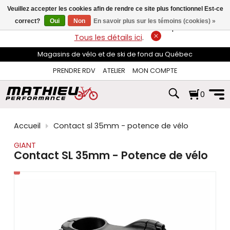
les
Veuillez accepter les cookies afin de rendre ce site plus fonctionnel Est-ce
flèches
haut
correct?
Oui
Non
En savoir plus sur les témoins (cookies) »
LIVRAISON GRATUITE
sur les commandes de plus de 74$*.
et
Tous les détails ici
.
bas
pour
Magasins de vélo et de ski de fond au Québec
sélectionner
le
PRENDRE RDV
ATELIER
MON COMPTE
résultat
disponible.
0
Appuyez
sur
Entrée
pour
Accueil
Contact sl 35mm - potence de vélo
accéder
au
GIANT
résultat
Contact SL 35mm - Potence de vélo
de
recherche
sélectionné.
Les
utilisateurs
d'appareils
tactiles
peuvent