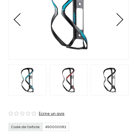
se
servir
de
gestes
tels
que
toucher
et
glisser.
Écrire un avis
Code de l'article
490000082