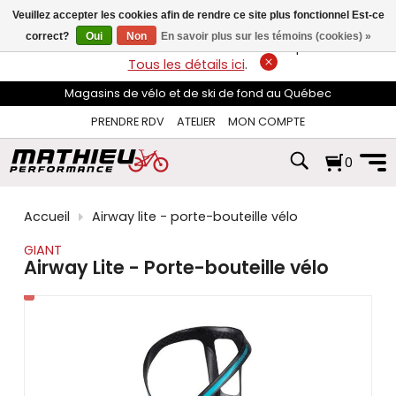
les
Veuillez accepter les cookies afin de rendre ce site plus fonctionnel Est-ce
flèches
haut
correct?
Oui
Non
En savoir plus sur les témoins (cookies) »
LIVRAISON GRATUITE
sur les commandes de plus de 74$*.
et
Tous les détails ici
.
bas
pour
Magasins de vélo et de ski de fond au Québec
sélectionner
le
PRENDRE RDV
ATELIER
MON COMPTE
résultat
disponible.
0
Appuyez
sur
Entrée
pour
Accueil
Airway lite - porte-bouteille vélo
accéder
au
GIANT
résultat
Airway Lite - Porte-bouteille vélo
de
recherche
sélectionné.
Les
utilisateurs
d'appareils
tactiles
peuvent