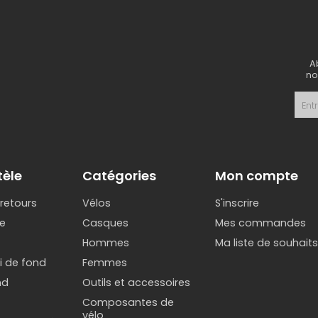
A
no
tèle
Catégories
Mon compte
 retours
Vélos
S'inscrire
e
Casques
Mes commandes
Hommes
Ma liste de souhait
ki de fond
Femmes
nd
Outils et accessoires
Composantes de
vélo