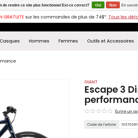
in de rendre ce site plus fonctionnel Est-ce correct?
Oui
Non
En savoir
ches
t
N GRATUITE
sur les commandes de plus de 74$*.
Tous les détai
s
r
ectionner
Casques
Hommes
Femmes
Outils et Accessoires
ultat
ponible.
uyez
ormance
rée
r
éder
GIANT
Escape 3 Di
ultat
performan
herche
ectionné.
Écrire un av
isateurs
ppareils
Code de l'article
10370281
iles
vent