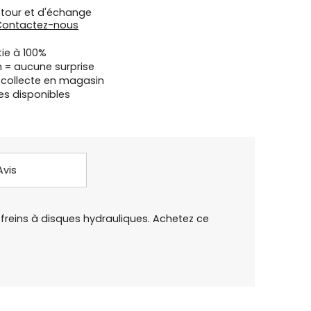
etour et d'échange
Contactez-nous
tie à 100%
n = aucune surprise
u collecte en magasin
es disponibles
Avis
reins à disques hydrauliques. Achetez ce