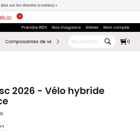
 plus sur les témoins (cookies) »
ls ici
.
Prendre RDV
Nos magasins
Atelier
Mon compte
Composantes de vélo
Ski de fond
RABAIS FIN DE SAI
0
sc 2026 - Vélo hybride
ce
is
94