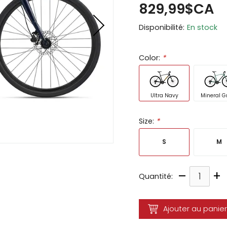
829,99$CA
ir
Disponibilité:
En stock
tes
e
Color:
*
cher
ser.
Ultra Navy
Mineral G
Size:
*
S
M
–
+
Quantité:
Ajouter au panier