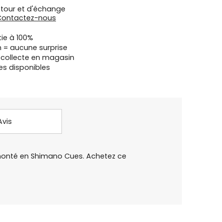
etour et d'échange
Contactez-nous
tie à 100%
n = aucune surprise
u collecte en magasin
es disponibles
Avis
 monté en Shimano Cues. Achetez ce