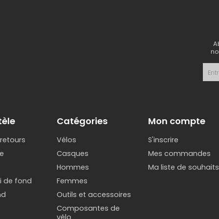
A
no
tèle
Catégories
Mon compte
 retours
Vélos
S'inscrire
e
Casques
Mes commandes
Hommes
Ma liste de souhait
ki de fond
Femmes
nd
Outils et accessoires
Composantes de
vélo