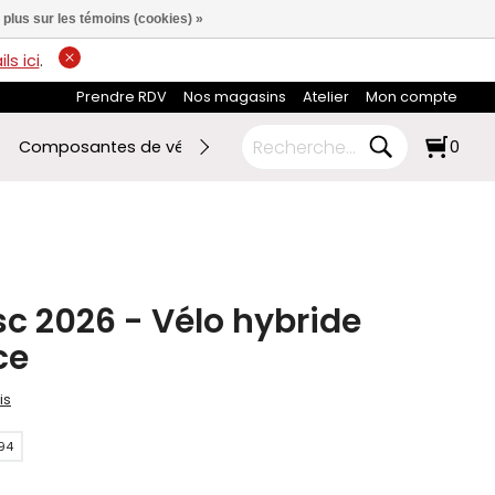
 plus sur les témoins (cookies) »
ls ici
.
Prendre RDV
Nos magasins
Atelier
Mon compte
Composantes de vélo
Ski de fond
RABAIS FIN DE SAI
0
sc 2026 - Vélo hybride
ce
is
94