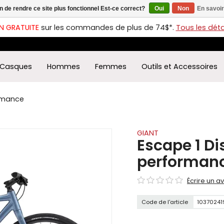
in de rendre ce site plus fonctionnel Est-ce correct?
Oui
Non
En savoir
ches
t
N GRATUITE
sur les commandes de plus de 74$*.
Tous les détai
s
r
ectionner
Casques
Hommes
Femmes
Outils et Accessoires
ultat
ponible.
uyez
ormance
rée
r
éder
GIANT
Escape 1 Di
ultat
performan
herche
ectionné.
Écrire un av
isateurs
ppareils
Code de l'article
10370241
iles
vent