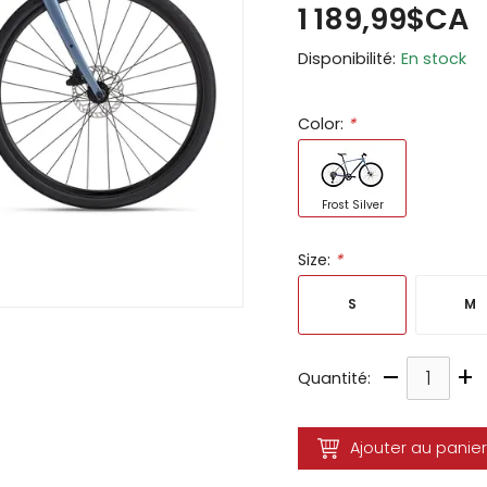
1 189,99$CA
ir
Disponibilité:
En stock
tes
e
Color:
*
cher
ser.
Frost Silver
Size:
*
S
M
–
+
Quantité:
Ajouter au panier