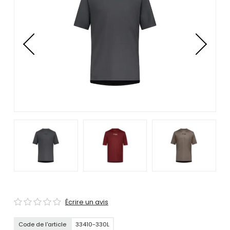
se
servir
de
gestes
tels
que
toucher
et
glisser.
Écrire un avis
Code de l'article
33410-330L