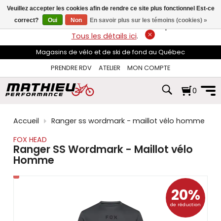
les
Veuillez accepter les cookies afin de rendre ce site plus fonctionnel Est-ce
flèches
haut
correct?
Oui
Non
En savoir plus sur les témoins (cookies) »
LIVRAISON GRATUITE
sur les commandes de plus de 74$*.
et
Tous les détails ici
.
bas
pour
Magasins de vélo et de ski de fond au Québec
sélectionner
le
PRENDRE RDV
ATELIER
MON COMPTE
résultat
disponible.
0
Appuyez
sur
Entrée
pour
Accueil
Ranger ss wordmark - maillot vélo homme
accéder
au
FOX HEAD
résultat
Ranger SS Wordmark - Maillot vélo
de
Homme
recherche
sélectionné.
Les
utilisateurs
20%
d'appareils
de réduction
tactiles
peuvent