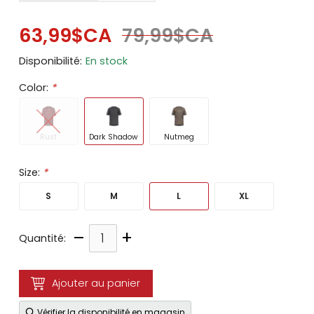
63,99$CA
79,99$CA
Disponibilité:
En stock
Color:
*
Rust
Dark Shadow
Nutmeg
Size:
*
S
M
L
XL
–
+
Quantité:
Ajouter au panier
Vérifier la disponibilité en magasin