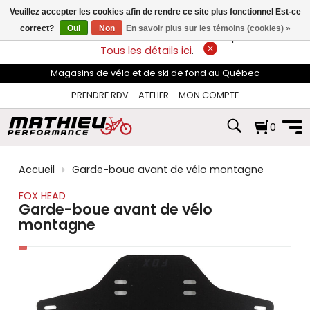
les
Veuillez accepter les cookies afin de rendre ce site plus fonctionnel Est-ce
flèches
haut
correct?
Oui
Non
En savoir plus sur les témoins (cookies) »
LIVRAISON GRATUITE
sur les commandes de plus de 74$*.
et
Tous les détails ici
.
bas
pour
Magasins de vélo et de ski de fond au Québec
sélectionner
le
PRENDRE RDV
ATELIER
MON COMPTE
résultat
disponible.
0
Appuyez
sur
Entrée
pour
Accueil
Garde-boue avant de vélo montagne
accéder
au
FOX HEAD
résultat
Garde-boue avant de vélo
de
montagne
recherche
sélectionné.
Les
utilisateurs
d'appareils
tactiles
peuvent