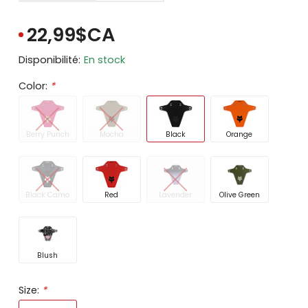
22,99$CA
Disponibilité:
En stock
Color:
*
Berry Punch
Mocha
Black
Orange
Black Camo
Red
Lavender
Olive Green
Blush
Size:
*