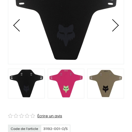
se
servir
de
gestes
tels
que
toucher
et
glisser.
Écrire un avis
Code de l'article
31192-001-O/S