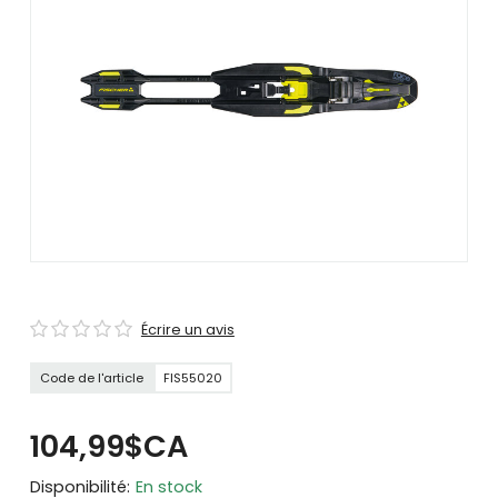
se
servir
de
gestes
tels
que
toucher
et
glisser.
Écrire un avis
Code de l'article
FIS55020
104,99$CA
Disponibilité:
En stock