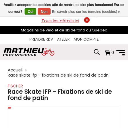
les
Veuillez accepter les cookies afin de rendre ce site plus fonctionnel Est-ce
flèches
haut
correct?
Oui
Non
En savoir plus sur les témoins (cookies) »
LIVRAISON GRATUITE
sur les commandes de plus de 74$*.
et
Tous les détails ici
.
bas
pour
Magasins de vélo et de ski de fond au Québec
sélectionner
le
PRENDRE RDV
ATELIER
MON COMPTE
résultat
disponible.
0
Appuyez
sur
Entrée
pour
Accueil
accéder
Race skate ifp - fixations de ski de fond de patin
au
résultat
FISCHER
de
Race Skate IFP - Fixations de ski de
recherche
fond de patin
sélectionné.
Les
utilisateurs
d'appareils
tactiles
peuvent