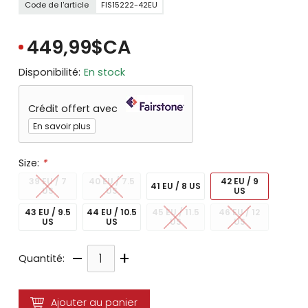
Code de l'article
FIS15222-42EU
449,99$CA
Disponibilité:
En stock
Crédit offert avec
En savoir plus
Size:
*
39 EU / 7
40 EU / 7.5
42 EU / 9
41 EU / 8 US
US
US
US
43 EU / 9.5
44 EU / 10.5
45 EU / 11.5
46 EU / 12
US
US
US
US
–
+
Quantité:
Ajouter au panier