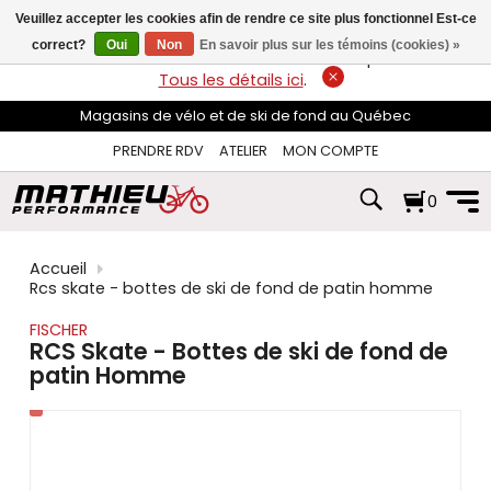
les
Veuillez accepter les cookies afin de rendre ce site plus fonctionnel Est-ce
flèches
haut
correct?
Oui
Non
En savoir plus sur les témoins (cookies) »
LIVRAISON GRATUITE
sur les commandes de plus de 74$*.
et
Tous les détails ici
.
bas
pour
Magasins de vélo et de ski de fond au Québec
sélectionner
le
PRENDRE RDV
ATELIER
MON COMPTE
résultat
disponible.
0
Appuyez
sur
Entrée
pour
Accueil
accéder
Rcs skate - bottes de ski de fond de patin homme
au
résultat
FISCHER
de
RCS Skate - Bottes de ski de fond de
recherche
patin Homme
sélectionné.
Les
utilisateurs
d'appareils
tactiles
peuvent